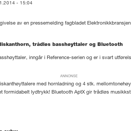
11.2014 - 15:04
givelse av en pressemelding fagbladet Elektronikkbransjen 
iskanthorn, trådløs basshøyttaler og Bluetooth
sshøyttaler, inngår i Reference-serien og er i svart utf
ANNONSE
 diskanthøyttalere med hornladning og 4 stk. mellomtonehøy
 et formidabelt lydtrykk! Bluetooth AptX gir trådløs musikk