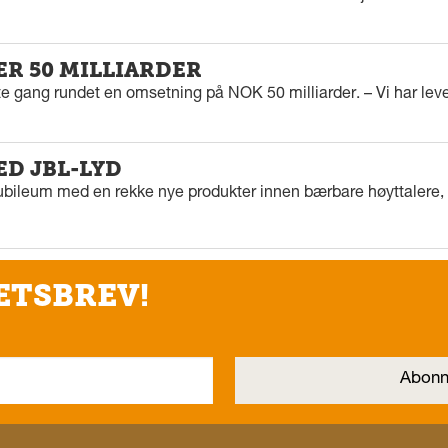
ER 50 MILLIARDER
rste gang rundet en omsetning på NOK 50 milliarder. – Vi har l
ED JBL-LYD
ubileum med en rekke nye produkter innen bærbare høyttalere, f
ETSBREV!