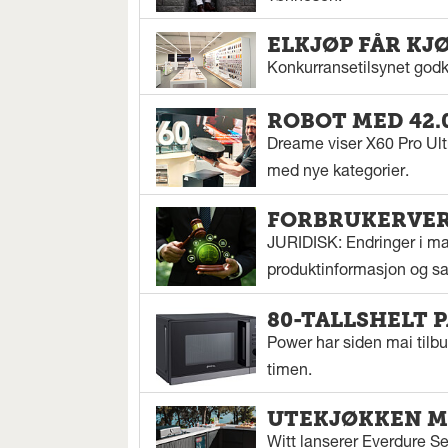
ELKJØP FÅR KJ
Konkurransetilsynet godkj
ROBOT MED 42.
Dreame viser X60 Pro Ul
med nye kategorier.
FORBRUKERVERN
JURIDISK: Endringer i mar
produktinformasjon og sal
80-TALLSHELT 
Power har siden mai tilbu
timen.
UTEKJØKKEN M
Witt lanserer Everdure S