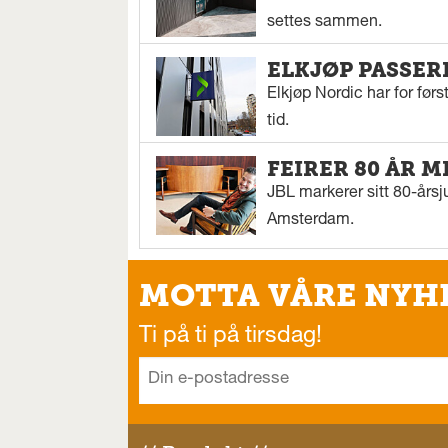
settes sammen.
ELKJØP PASSER
Elkjøp Nordic har for fø
tid.
FEIRER 80 ÅR M
JBL markerer sitt 80-årsj
Amsterdam.
MOTTA VÅRE NYH
Ti på ti på tirsdag!