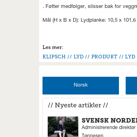
. Føtter medfølger, slisser bak for vegg
Mål (H x B x D): Lydplanke: 10,5 x 101,
KLIPSCH
LYD
PRODUKT
LYD
Norsk
// Nyeste artikler //
SVENSK NORDEN
Administrerende direktør N
Tønnesen.