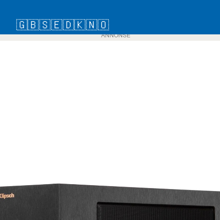
🇬🇧
🇸🇪
🇩🇰
🇳🇴
ANNONSE