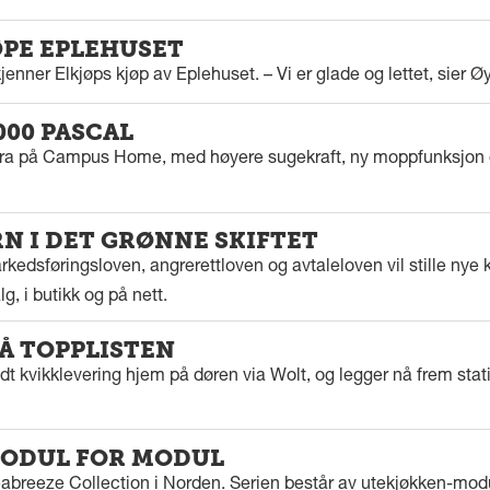
ØPE EPLEHUSET
enner Elkjøps kjøp av Eplehuset. – Vi er glade og lettet, sier Ø
000 PASCAL
tra på Campus Home, med høyere sugekraft, ny moppfunksjon 
 I DET GRØNNE SKIFTET
kedsføringsloven, angrerettloven og avtaleloven vil stille nye k
g, i butikk og på nett.
PÅ TOPPLISTEN
dt kvikklevering hjem på døren via Wolt, og legger nå frem stat
ODUL FOR MODUL
eabreeze Collection i Norden. Serien består av utekjøkken-modu