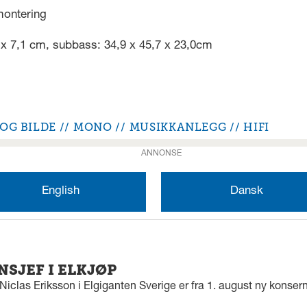
montering
6 x 7,1 cm, subbass: 34,9 x 45,7 x 23,0cm
 OG BILDE
MONO
MUSIKKANLEGG
HIFI
ANNONSE
English
Dansk
SJEF I ELKJØP
iclas Eriksson i Elgiganten Sverige er fra 1. august ny konserns