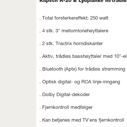
Klipsch R-20 B Lydplanke m/trådl
. Total forsterkereffekt; 250 watt
. 4 stk. 3" mellomtonehøyttalere
. 2 stk. Tractrix horndiskanter
. Aktiv, trådløs basshøyttaler med 10"-e
. Bluetooth (Aptx) for trådløs strømming
. Optisk digital- og RCA linje-inngang
. Dolby Digital-dekoder
. Fjernkontroll medfølger
. Kan betjenes med TV'ens fjernkontroll