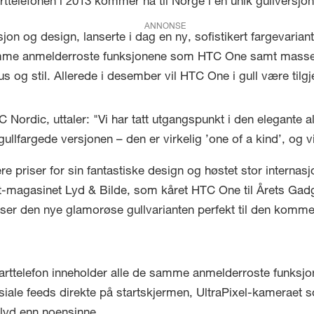
telefonen i 2013 kommer nå til Norge i en unik gullversjon
ANNONSE
on og design, lanserte i dag en ny, sofistikert fargevarian
mme anmelderroste funksjonene som HTC One samt massevis 
 og stil. Allerede i desember vil HTC One i gull være tilg
C Nordic, uttaler: "Vi har tatt utgangspunkt i den elegant
ullfargede versjonen – den er virkelig ’one of a kind’, og vi
 priser for sin fantastiske design og høstet stor internasjo
-magasinet Lyd & Bilde, som kåret HTC One til Årets Gad
er den nye glamorøse gullvarianten perfekt til den kommen
arttelefon inneholder alle de samme anmelderroste funks
ale feeds direkte på startskjermen, UltraPixel-kameraet s
 lyd enn noensinne.