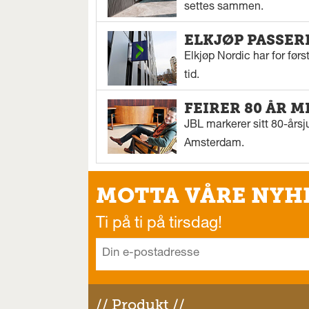
settes sammen.
ELKJØP PASSER
Elkjøp Nordic har for fø
tid.
FEIRER 80 ÅR M
JBL markerer sitt 80-årsj
Amsterdam.
MOTTA VÅRE NYH
Ti på ti på tirsdag!
// Produkt //