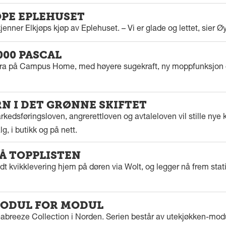
ØPE EPLEHUSET
enner Elkjøps kjøp av Eplehuset. – Vi er glade og lettet, sier Ø
000 PASCAL
tra på Campus Home, med høyere sugekraft, ny moppfunksjon 
 I DET GRØNNE SKIFTET
kedsføringsloven, angrerettloven og avtaleloven vil stille nye k
g, i butikk og på nett.
PÅ TOPPLISTEN
dt kvikklevering hjem på døren via Wolt, og legger nå frem stat
ODUL FOR MODUL
eabreeze Collection i Norden. Serien består av utekjøkken-modu