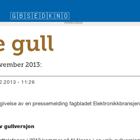
🇬🇧
🇸🇪
🇩🇰
🇳🇴
ANNONSE
 gull
ovember 2013:
12.2013 - 11:26
givelse av en pressemelding fagbladet Elektronikkbransjen 
v gullversjon