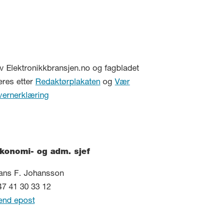
v Elektronikkbransjen.no og fagbladet
eres etter
Redaktørplakaten
og
Vær
vernerklæring
konomi- og adm. sjef
ans F. Johansson
47 41 30 33 12
end epost