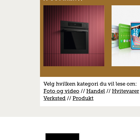
Velg hvilken kategori du vil lese om:
Foto og video
//
Handel
//
H
vitevarer
V
erksted
//
Produkt