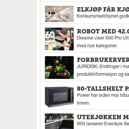
ELKJØP FÅR KJ
Konkurransetilsynet godkj
ROBOT MED 42.
Dreame viser X60 Pro Ul
med nye kategorier.
FORBRUKERVERN
JURIDISK: Endringer i mar
produktinformasjon og sal
80-TALLSHELT 
Power har siden mai tilbu
timen.
UTEKJØKKEN M
Witt lanserer Everdure S