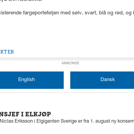
sterende fargeporteføljen med sølv, svart, blå og rød, og k
UKTER
ANNONSE
English
Dansk
SJEF I ELKJØP
iclas Eriksson i Elgiganten Sverige er fra 1. august ny konserns