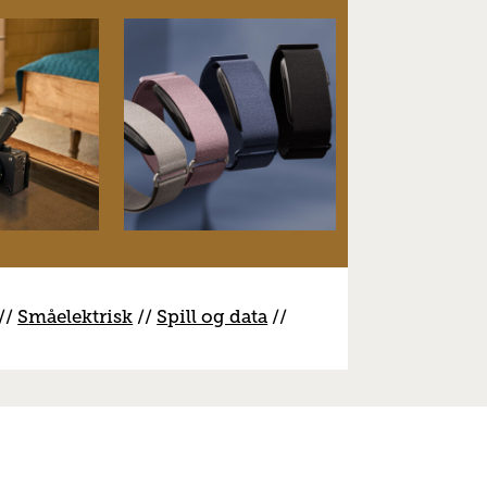
//
S
måelektrisk
//
S
pill og data
//