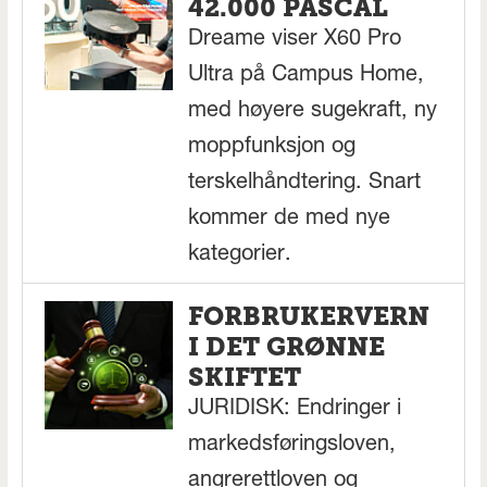
42.000 PASCAL
Dreame viser X60 Pro
Ultra på Campus Home,
med høyere sugekraft, ny
moppfunksjon og
terskelhåndtering. Snart
kommer de med nye
kategorier.
FORBRUKERVERN
I DET GRØNNE
SKIFTET
JURIDISK: Endringer i
markedsføringsloven,
angrerettloven og