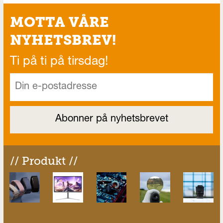
MOTTA VÅRE
NYHETSBREV!
Ti på ti på tirsdag!
// Produkt //