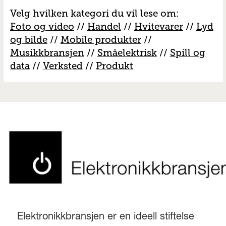
Velg hvilken kategori du vil lese om:
Foto og video
//
Handel
//
H
vitevarer
//
Lyd
og bilde
//
Mobile produkter
//
M
usikkbransjen
//
S
måelektrisk
//
S
pill og
data
//
V
erksted
//
Produkt
Elektronikkbransjen er en ideell stiftelse