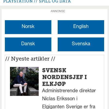
PLAYSTATION
SPILL OG DATA
ANNONSE
Norsk
English
Dansk
Svenska
// Nyeste artikler //
SVENSK
NORDENSJEF I
ELKJØP
Administrerende direktør
Niclas Eriksson i
Elgiganten Sverige er fra