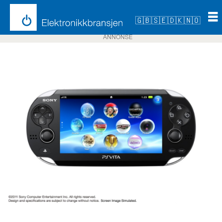
🇬🇧
🇸🇪
🇩🇰
🇳🇴
ANNONSE