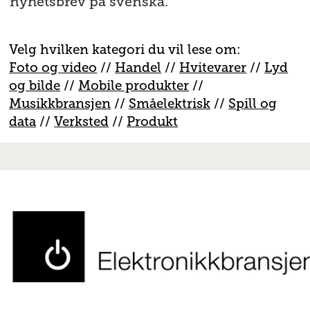
nyhetsbrev på svenska.
Velg hvilken kategori du vil lese om:
Foto og video
//
Handel
//
H
vitevarer
//
Lyd
og bilde
//
Mobile produkter
//
M
usikkbransjen
//
S
måelektrisk
//
S
pill og
data
//
V
erksted
//
Produkt