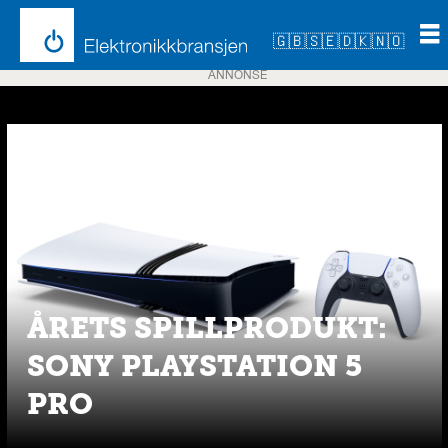
🇬🇧
🇸🇪
🇩🇰
🇳🇴
ANNONSE
Emne:
playstation
ÅRETS SPILLPRODUKT:
SONY PLAYSTATION 5
PRO