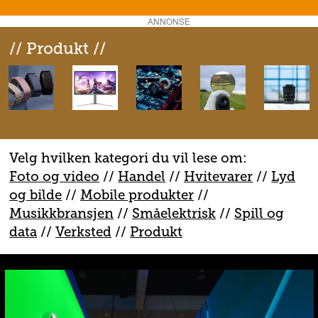
ANNONSE
// Produkt //
Velg hvilken kategori du vil lese om:
Foto og video
//
Handel
//
H
vitevarer
//
Lyd
og bilde
//
Mobile produkter
//
M
usikkbransjen
//
S
måelektrisk
//
S
pill og
data
//
V
erksted
//
Produkt