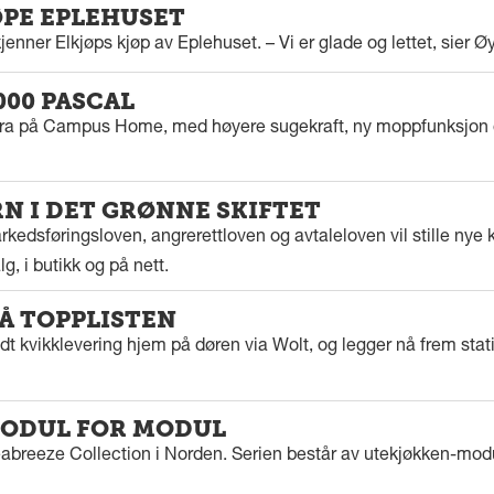
ØPE EPLEHUSET
enner Elkjøps kjøp av Eplehuset. – Vi er glade og lettet, sier Ø
000 PASCAL
tra på Campus Home, med høyere sugekraft, ny moppfunksjon 
 I DET GRØNNE SKIFTET
kedsføringsloven, angrerettloven og avtaleloven vil stille nye k
g, i butikk og på nett.
PÅ TOPPLISTEN
dt kvikklevering hjem på døren via Wolt, og legger nå frem stat
ODUL FOR MODUL
eabreeze Collection i Norden. Serien består av utekjøkken-modu