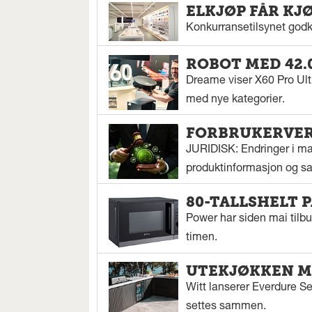
ELKJØP FÅR KJ
Konkurransetilsynet godkj
ROBOT MED 42.
Dreame viser X60 Pro Ul
med nye kategorier.
FORBRUKERVERN
JURIDISK: Endringer i mar
produktinformasjon og sal
80-TALLSHELT 
Power har siden mai tilbu
timen.
UTEKJØKKEN M
Witt lanserer Everdure S
settes sammen.