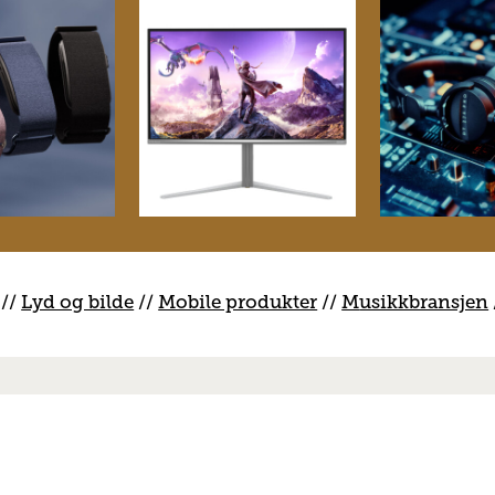
//
Lyd og bilde
//
Mobile produkter
//
M
usikkbransjen