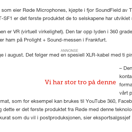
 som eier Røde Microphones, kjøpte i fjor SoundField av
-SF1 er det første produktet de to selskapene har utvikle
 er VR (virtuell virkelighet). Den tar opp lyden i 360 grade
øter ham på Prolight + Sound-messen i Frankfurt.
ANNONSE
i august. Det følger med en spesiell XLR-kabel med ti pinn
– Den
konta
Vi har stor tro på denne
forma
vårt 
-format, som for eksempel kan brukes til YouTube 360, Fac
g dette er det første produktet fra Røde med denne teknolog
urat som du vil i postproduksjonen, sier eksportsalgssjef