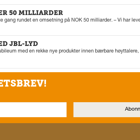
ER 50 MILLIARDER
rste gang rundet en omsetning på NOK 50 milliarder. – Vi har l
ED JBL-LYD
ubileum med en rekke nye produkter innen bærbare høyttalere, f
ETSBREV!