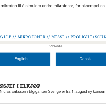
k mikrofon til å simulere andre mikrofoner, for eksempel en 
K/LLB
MIKROFONER
MESSE
PROLIGHT+SOU
ANNONSE
English
Dansk
SJEF I ELKJØP
iclas Eriksson i Elgiganten Sverige er fra 1. august ny konserns