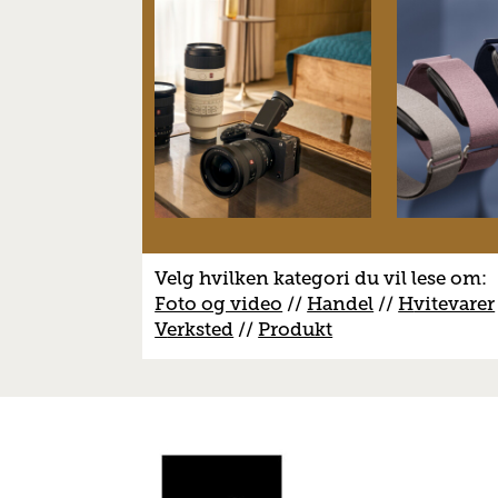
Velg hvilken kategori du vil lese om:
Foto og video
//
Handel
//
H
vitevarer
V
erksted
//
Produkt