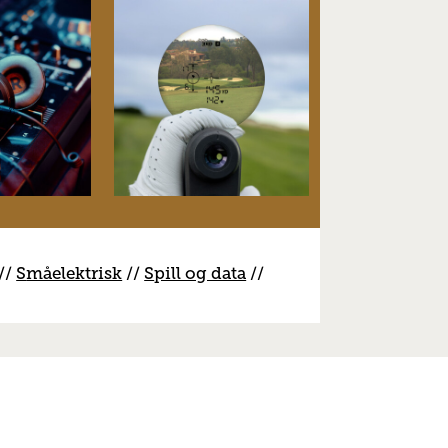
//
S
måelektrisk
//
S
pill og data
//