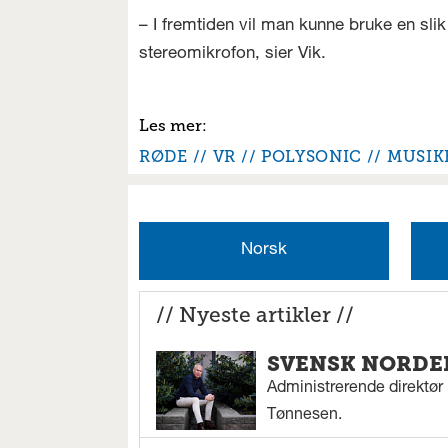
– I fremtiden vil man kunne bruke en sli
stereomikrofon, sier Vik.
RØDE
VR
POLYSONIC
MUSIK
Norsk
// Nyeste artikler //
SVENSK NORDEN
Administrerende direktør N
Tønnesen.