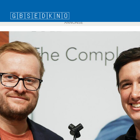
🇬🇧
🇸🇪
🇩🇰
🇳🇴
ANNONSE