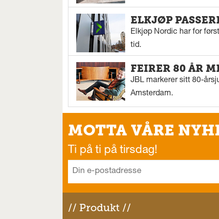
ELKJØP PASSER
Elkjøp Nordic har for fø
tid.
FEIRER 80 ÅR M
JBL markerer sitt 80-årsj
Amsterdam.
MOTTA VÅRE NYH
Ti på ti på tirsdag!
// Produkt //