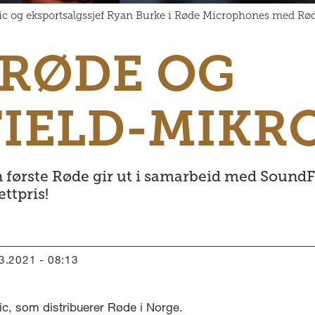
ysonic og eksportsalgssjef Ryan Burke i Røde Microphones med Rø
 RØDE OG
IELD-MIKR
første Røde gir ut i samarbeid med SoundFi
ettpris!
03.2021 - 08:13
nic, som distribuerer Røde i Norge.