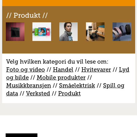
// Produkt //
Velg hvilken kategori du vil lese om:
Foto og video
//
Handel
//
H
vitevarer
//
Lyd
og bilde
//
Mobile produkter
//
M
usikkbransjen
//
S
måelektrisk
//
S
pill og
data
//
V
erksted
//
Produkt