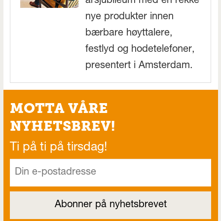
årsjubileum med en rekke
nye produkter innen
bærbare høyttalere,
festlyd og hodetelefoner,
presentert i Amsterdam.
MOTTA VÅRE
NYHETSBREV!
Ti på ti på tirsdag!