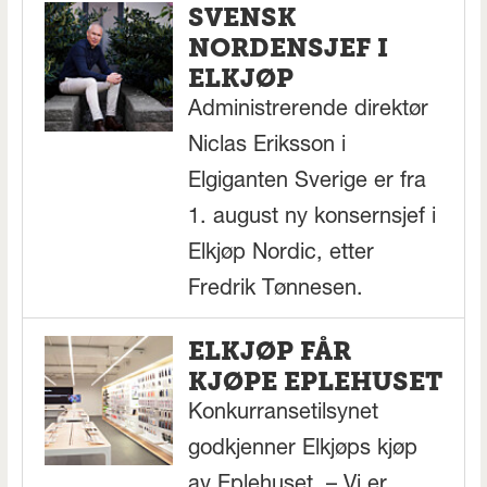
SVENSK
NORDENSJEF I
ELKJØP
Administrerende direktør
Niclas Eriksson i
Elgiganten Sverige er fra
1. august ny konsernsjef i
Elkjøp Nordic, etter
Fredrik Tønnesen.
ELKJØP FÅR
KJØPE EPLEHUSET
Konkurransetilsynet
godkjenner Elkjøps kjøp
av Eplehuset. – Vi er