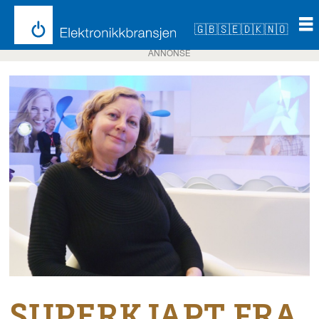
🇬🇧
🇸🇪
🇩🇰
🇳🇴
ANNONSE
SUPERKJAPT FRA