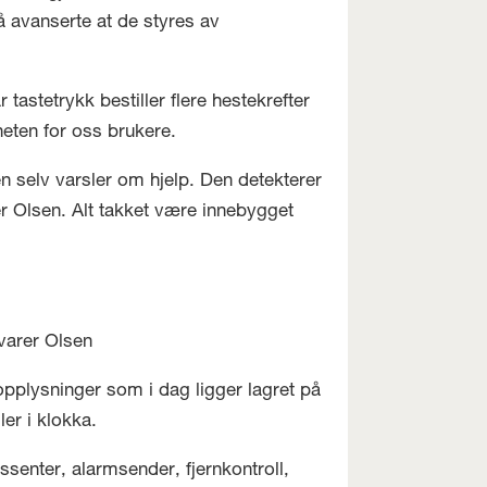
så avanserte at de styres av
tastetrykk bestiller flere hestekrefter
heten for oss brukere.
len selv varsler om hjelp. Den detekterer
ier Olsen. Alt takket være innebygget
svarer Olsen
g opplysninger som i dag ligger lagret på
ller i klokka.
enter, alarmsender, fjernkontroll,