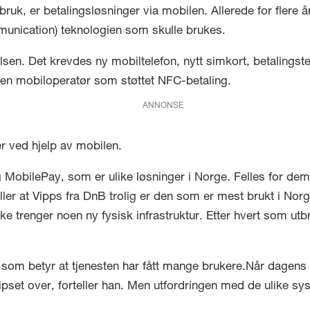
ruk, er betalingsløsninger via mobilen. Allerede for flere 
munication) teknologien som skulle brukes.
Olsen. Det krevdes ny mobiltelefon, nytt simkort, betaling
en mobiloperatør som støttet NFC-betaling.
ANNONSE
r ved hjelp av mobilen.
MobilePay, som er ulike løsninger i Norge. Felles for dem 
teller at Vipps fra DnB trolig er den som er mest brukt i N
ikke trenger noen ny fysisk infrastruktur. Etter hvert som ut
oe som betyr at tjenesten har fått mange brukere.Når dagen
vipset over, forteller han. Men utfordringen med de ulike 