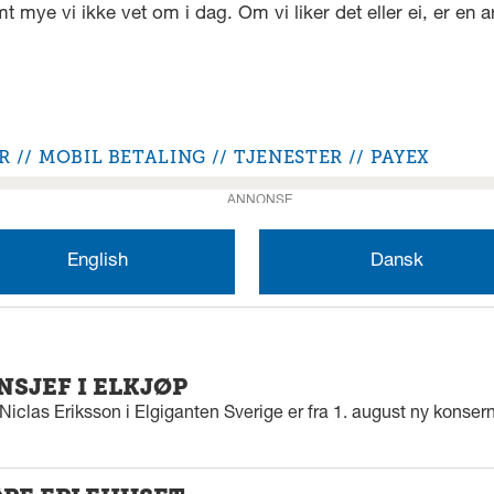
mt mye vi ikke vet om i dag. Om vi liker det eller ei, er en
R
MOBIL BETALING
TJENESTER
PAYEX
ANNONSE
English
Dansk
SJEF I ELKJØP
iclas Eriksson i Elgiganten Sverige er fra 1. august ny konserns