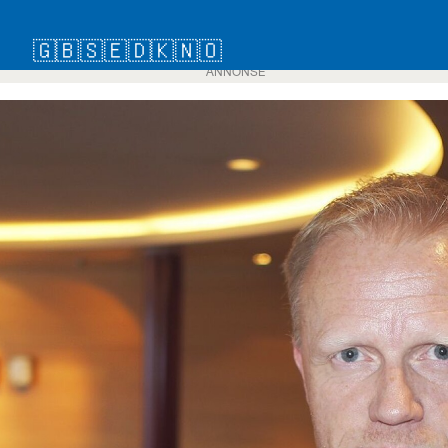
🇬🇧
🇸🇪
🇩🇰
🇳🇴
ANNONSE