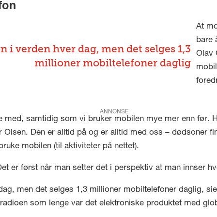
fon
At mo
bare 
n i verden hver dag, men det selges 1,3
Olav 
millioner mobiltelefoner daglig
mobil
fored
ANNONSE
ge med, samtidig som vi bruker mobilen mye mer enn før. Hv
 Olsen. Den er alltid på og er alltid med oss – dødsoner fi
ruke mobilen (til aktiviteter på nettet).
 er først når man setter det i perspektiv at man innser hvo
ag, men det selges 1,3 millioner mobiltelefoner daglig, sie
adioen som lenge var det elektroniske produktet med globa