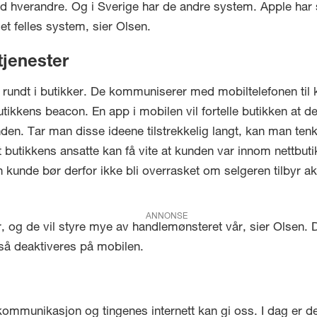
d hverandre. Og i Sverige har de andre system. Apple har 
et felles system, sier Olsen.
tjenester
undt i butikker. De kommuniserer med mobiltelefonen til k
utikkens beacon. En app i mobilen vil fortelle butikken at 
 kunden. Tar man disse ideene tilstrekkelig langt, kan man te
t butikkens ansatte kan få vite at kunden var innom nettbut
 kunde bør derfor ikke bli overrasket om selgeren tilbyr a
ANNONSE
r, og de vil styre mye av handlemønsteret vår, sier Olsen. 
gså deaktiveres på mobilen.
ommunikasjon og tingenes internett kan gi oss. I dag er det