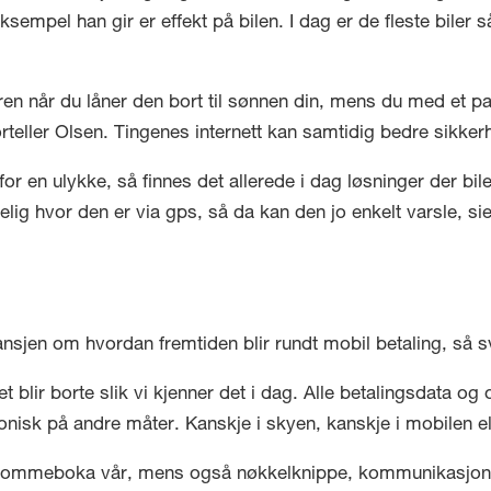
eksempel han gir er effekt på bilen. I dag er de fleste biler 
n når du låner den bort til sønnen din, mens du med et par 
forteller Olsen. Tingenes internett kan samtidig bedre sikker
 for en ulykke, så finnes det allerede i dag løsninger der bi
lgelig hvor den er via gps, så da kan den jo enkelt varsle, s
ansjen om hvordan fremtiden blir rundt mobil betaling, så 
et blir borte slik vi kjenner det i dag. Alle betalingsdata o
ronisk på andre måter. Kanskje i skyen, kanskje i mobilen e
re lommeboka vår, mens også nøkkelknippe, kommunikasjonss