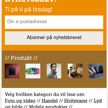
Ti på ti på tirsdag!
// Produkt //
Velg hvilken kategori du vil lese om:
Foto og video
//
Handel
//
H
vitevarer
//
Lyd
og bilde
//
Mobile produkter
//