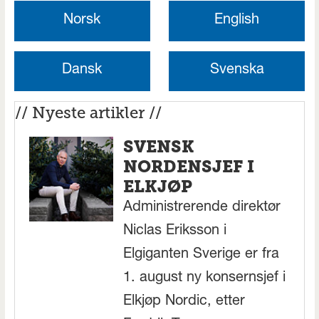
Norsk
English
Dansk
Svenska
// Nyeste artikler //
SVENSK
NORDENSJEF I
ELKJØP
Administrerende direktør
Niclas Eriksson i
Elgiganten Sverige er fra
1. august ny konsernsjef i
Elkjøp Nordic, etter