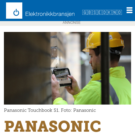
🇬🇧
🇸🇪
🇩🇰
🇳🇴
ANNONSE
Panasonic Touchbook S1. Foto: Panasonic
PANASONIC