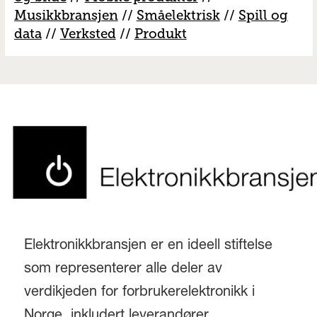
M
usikkbransjen
//
S
måelektrisk
//
S
pill og
data
//
V
erksted
//
Produkt
Elektronikkbransjen er en ideell stiftelse
som representerer alle deler av
verdikjeden for forbrukerelektronikk i
Norge, inkludert leverandører,