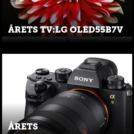
ÅRETS TV:LG OLED55B7V
ÅRETS