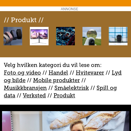
ANNONSE
// Produkt //
Velg hvilken kategori du vil lese om:
Foto og video
//
Handel
//
H
vitevarer
//
Lyd
og bilde
//
Mobile produkter
//
M
usikkbransjen
//
S
måelektrisk
//
S
pill og
data
//
V
erksted
//
Produkt