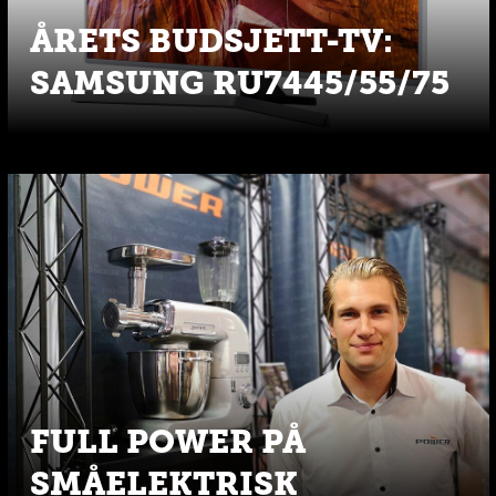
ÅRETS BUDSJETT-TV:
SAMSUNG RU7445/55/75
FULL POWER PÅ
SMÅELEKTRISK