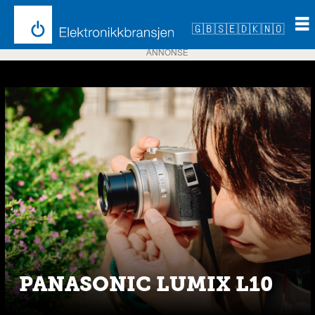
🇬🇧
🇸🇪
🇩🇰
🇳🇴
ANNONSE
Emne:
panasonic
PANASONIC LUMIX L10