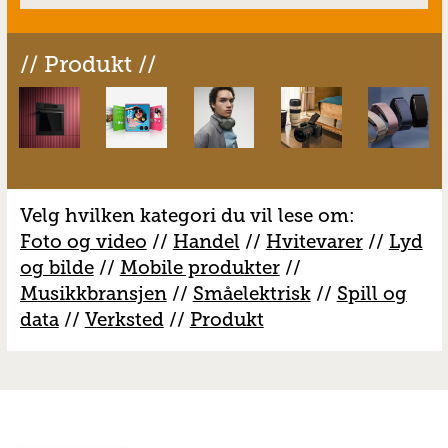
// Produkt //
Velg hvilken kategori du vil lese om:
Foto og video
//
Handel
//
H
vitevarer
//
Lyd
og bilde
//
Mobile produkter
//
M
usikkbransjen
//
S
måelektrisk
//
S
pill og
data
//
V
erksted
//
Produkt