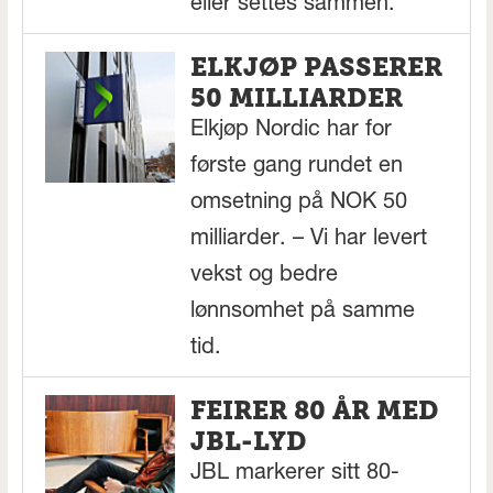
eller settes sammen.
ELKJØP PASSERER
50 MILLIARDER
Elkjøp Nordic har for
første gang rundet en
omsetning på NOK 50
milliarder. – Vi har levert
vekst og bedre
lønnsomhet på samme
tid.
FEIRER 80 ÅR MED
JBL-LYD
JBL markerer sitt 80-