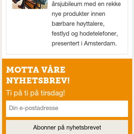
årsjubileum med en rekke
nye produkter innen
bærbare høyttalere,
festlyd og hodetelefoner,
presentert i Amsterdam.
MOTTA VÅRE
NYHETSBREV!
Ti på ti på tirsdag!