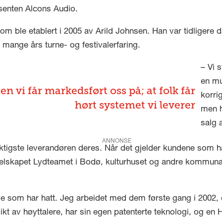
senten Alcons Audio.
 ble etablert i 2005 av Arild Johnsen. Han var tidligere d
mange års turne- og festivalerfaring.
– Vi 
en mu
en vi får markedsført oss på; at folk får
korri
hørt systemet vi leverer
men h
salg a
ANNONSE
iktigste leverandøren deres. Når det gjelder kundene som ha
eselskapet Lydteamet i Bodø, kulturhuset og andre kommuna
ge som har hatt. Jeg arbeidet med dem første gang i 2002,
ikt av høyttalere, har sin egen patenterte teknologi, og en