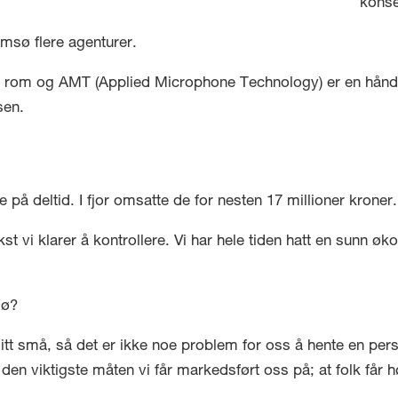
konse
omsø flere agenturer.
 av rom og AMT (Applied Microphone Technology) er en hånd
sen.
 på deltid. I fjor omsatte de for nesten 17 millioner kroner.
kst vi klarer å kontrollere. Vi har hele tiden hatt en sunn øko
sø?
litt små, så det er ikke noe problem for oss å hente en person
r den viktigste måten vi får markedsført oss på; at folk får 