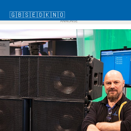
🇬🇧
🇸🇪
🇩🇰
🇳🇴
ANNONSE