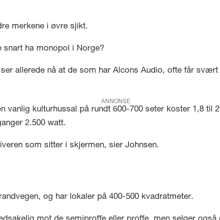
dre merkene i øvre sjikt.
re snart ha monopol i Norge?
n ser allerede nå at de som har Alcons Audio, ofte får svær
ANNONSE
 vanlig kulturhussal på rundt 600-700 seter koster 1,8 til 2
ganger 2.500 watt.
riveren som sitter i skjermen, sier Johnsen.
randvegen, og har lokaler på 400-500 kvadratmeter.
ovedsakelig mot de semiproffe eller proffe, men selger også 