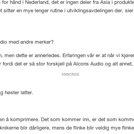
or hånd i Nederland, det er ingen deler fra Asia i produkten
 sitter en mye lenger rutine i utviklingsavdelingen der, sie
udio med andre merker?
, men dette er annerledes. Erfaringen vår er at når vi kjør
er fordi det er så stor forskjell på Alcons Audio og alt annet
ANNONSE
 høster latter.
uten å komprimere. Det som kommer inn, er det som kommer u
knikerne blir dårligere, mens de flinke blir veldig mye flink