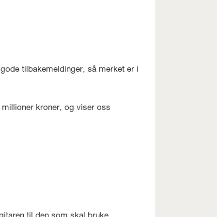
t gode tilbakemeldinger, så merket er i
 millioner kroner, og viser oss
gitaren til den som skal bruke