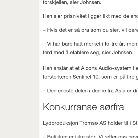
forskjellen, sier Johnsen.
Han sier prisnivået ligger likt med de an
– Hvis det er så bra som du sier, vil de
– Vi har bare hatt merket i to-tre år, me
ferd med å etablere seg, sier Johnsen.
Han anslår at et Alcons Audio-system i en
forsterkeren Sentinel 10, som er på fire 
– Den eneste delen i denne fra Asia er d
Konkurranse sørfra
Lydproduksjon Tromsø AS holder til i St
– Butikken er ikke stor. Vi retter oss h