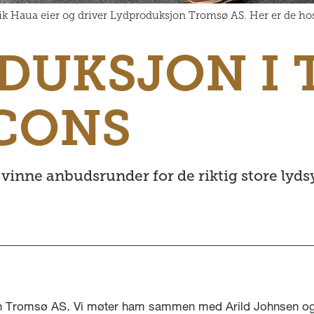
Eirik Haua eier og driver Lydproduksjon Tromsø AS. Her er de h
DUKSJON I 
CONS
 å vinne anbudsrunder for de riktig store l
jon Tromsø AS. Vi møter ham sammen med Arild Johnsen og