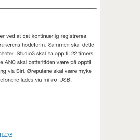
r ved at det kontinuerlig registreres
 brukerens hodeform. Sammen skal dette
heter. Studio3 skal ha opp til 22 timers
ure ANC skal batteritiden være på opptil
ing via Siri. Øreputene skal være myke
elefonene lades via mikro-USB.
ILDE