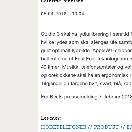
Cathrine
Pedersen
05.04.2018 - 00:04
Studio 3 skal ha lydkalibrering i sanntid
hvilke lydes som skal stenges ute samt
gi et optimalt lydbilde. AppleW1-chippen
batteritid samt Fast Fuel-teknologi som sk
40 timer. Musikk, telefonsamtaler og vo
og øreklokkene skal ha en ergonomisk ro
Tilgjengelig i fargene hvit, svart, blå, rø
Fra Beats pressemelding 7. februar 2018
HODETELEFONER
PRODUKT
B