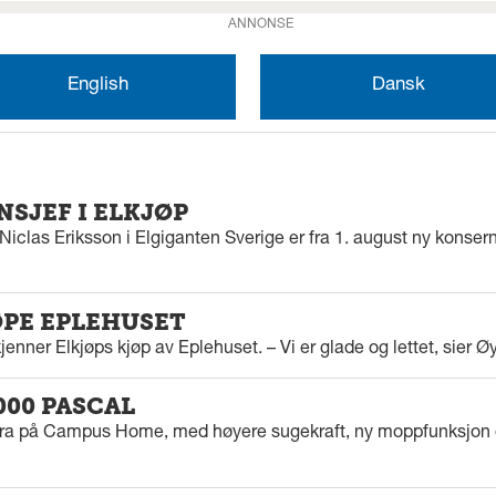
ANNONSE
English
Dansk
SJEF I ELKJØP
iclas Eriksson i Elgiganten Sverige er fra 1. august ny konserns
ØPE EPLEHUSET
enner Elkjøps kjøp av Eplehuset. – Vi er glade og lettet, sier Ø
000 PASCAL
tra på Campus Home, med høyere sugekraft, ny moppfunksjon 