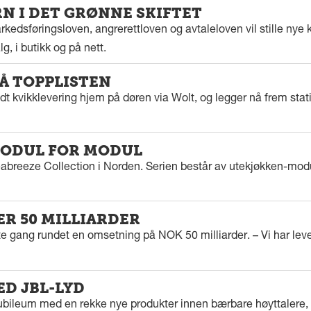
 I DET GRØNNE SKIFTET
kedsføringsloven, angrerettloven og avtaleloven vil stille nye k
g, i butikk og på nett.
PÅ TOPPLISTEN
dt kvikklevering hjem på døren via Wolt, og legger nå frem stat
ODUL FOR MODUL
eabreeze Collection i Norden. Serien består av utekjøkken-modu
ER 50 MILLIARDER
rste gang rundet en omsetning på NOK 50 milliarder. – Vi har l
ED JBL-LYD
ubileum med en rekke nye produkter innen bærbare høyttalere, f