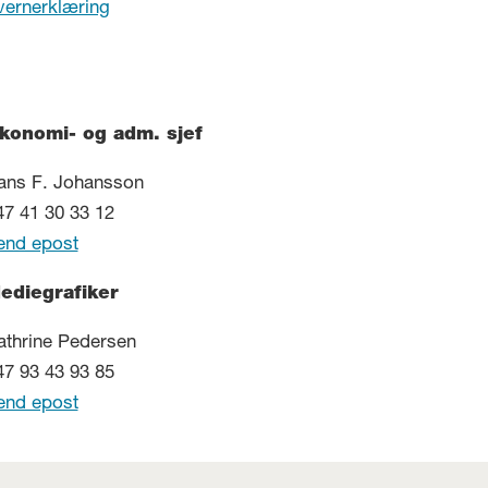
vernerklæring
konomi- og adm. sjef
ans F. Johansson
47 41 30 33 12
end epost
ediegrafiker
athrine Pedersen
47 93 43 93 85
end epost