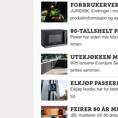
FORBRUKERVERN
JURIDISK: Endringer i mar
produktinformasjon og sal
80-TALLSHELT 
Power har siden mai tilbu
timen.
UTEKJØKKEN M
Witt lanserer Everdure S
settes sammen.
ELKJØP PASSER
Elkjøp Nordic har for fø
tid.
FEIRER 80 ÅR M
JBL markerer sitt 80-årsj