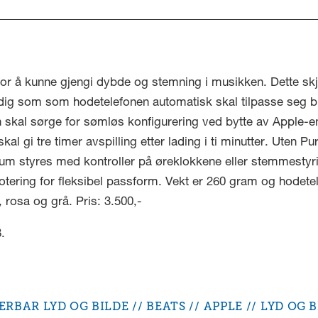
 for å kunne gjengi dybde og stemning i musikken. Dette skje
idig som som hodetelefonen automatisk skal tilpasse seg
 skal sørge for sømløs konfigurering ved bytte av Apple-en
al gi tre timer avspilling etter lading i ti minutter. Uten P
lum styres med kontroller på øreklokkene eller stemmestyr
tering for fleksibel passform. Vekt er 260 gram og hodet
d, rosa og grå. Pris: 3.500,-
.
ÆRBAR LYD OG BILDE
BEATS
APPLE
LYD OG B