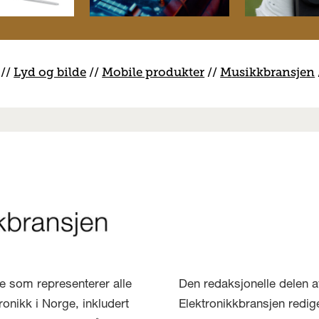
//
Lyd og bilde
//
Mobile produkter
//
M
usikkbransjen
lse som representerer alle
Den redaksjonelle delen a
ronikk i Norge, inkludert
Elektronikkbransjen redig