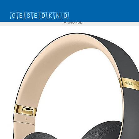
🇬🇧
🇸🇪
🇩🇰
🇳🇴
ANNONSE