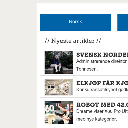
Norsk
// Nyeste artikler //
SVENSK NORDEN
Administrerende direktør N
Tønnesen.
ELKJØP FÅR KJ
Konkurransetilsynet godkj
ROBOT MED 42.
Dreame viser X60 Pro Ul
med nye kategorier.