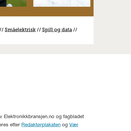
//
S
måelektrisk
//
S
pill og data
//
v Elektronikkbransjen.no og fagbladet
eres etter
Redaktørplakaten
og
Vær