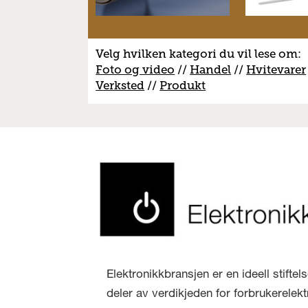
Velg hvilken kategori du vil lese om:
Foto og video
//
Handel
//
H
vitevarer
V
erksted
//
Produkt
Elektronikkbransjen er en ideell stifte
deler av verdikjeden for forbrukerelekt