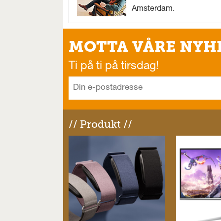
Amsterdam.
MOTTA VÅRE NYH
Ti på ti på tirsdag!
// Produkt //