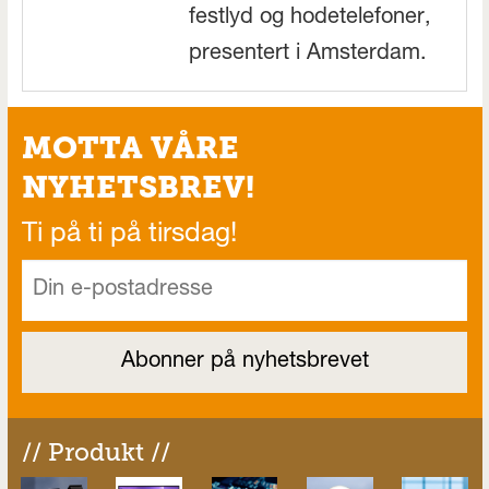
festlyd og hodetelefoner,
presentert i Amsterdam.
MOTTA VÅRE
NYHETSBREV!
Ti på ti på tirsdag!
// Produkt //