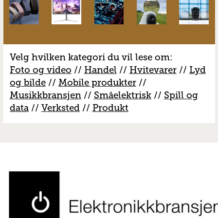
Velg hvilken kategori du vil lese om:
Foto og video
//
Handel
//
H
vitevarer
//
Lyd
og bilde
//
Mobile produkter
//
M
usikkbransjen
//
S
måelektrisk
//
S
pill og
data
//
V
erksted
//
Produkt