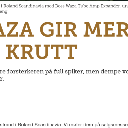
rd i Roland Scandinavia med Boss Waza Tube Amp Expander, under
teng
AZA GIR ME
 KRUTT
e forsterkeren på full spiker, men dempe v
r.
estrand i Roland Scandinavia. Vi møter dem på salgsmessen 