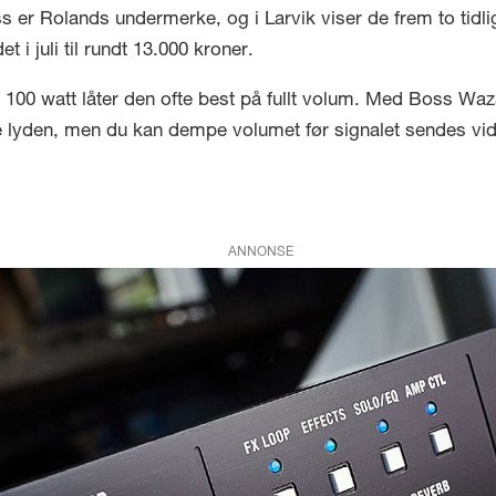
Boss er Rolands undermerke, og i Larvik viser de frem to t
juli til rundt 13.000 kroner.
er 100 watt låter den ofte best på fullt volum. Med Boss W
yden, men du kan dempe volumet før signalet sendes videre 
ANNONSE