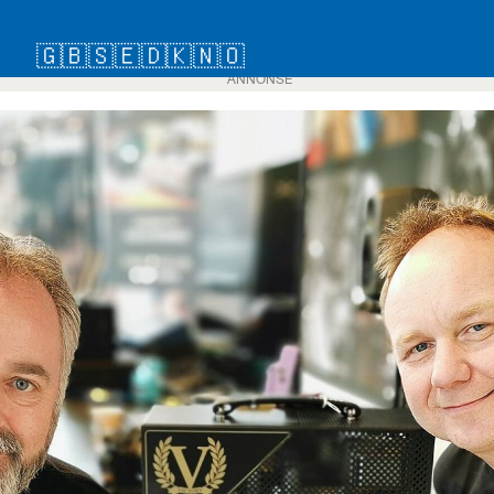
🇬🇧
🇸🇪
🇩🇰
🇳🇴
ANNONSE