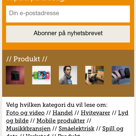
// Produkt //
Velg hvilken kategori du vil lese om:
Foto og video
//
Handel
//
H
vitevarer
//
Lyd
og bilde
//
Mobile produkter
//
M
usikkbransjen
//
S
måelektrisk
//
S
pill og