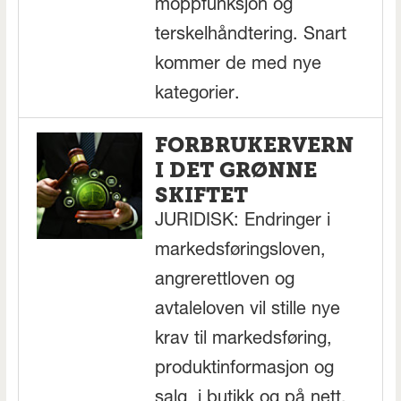
moppfunksjon og
terskelhåndtering. Snart
kommer de med nye
kategorier.
FORBRUKERVERN
I DET GRØNNE
SKIFTET
JURIDISK: Endringer i
markedsføringsloven,
angrerettloven og
avtaleloven vil stille nye
krav til markedsføring,
produktinformasjon og
salg, i butikk og på nett.