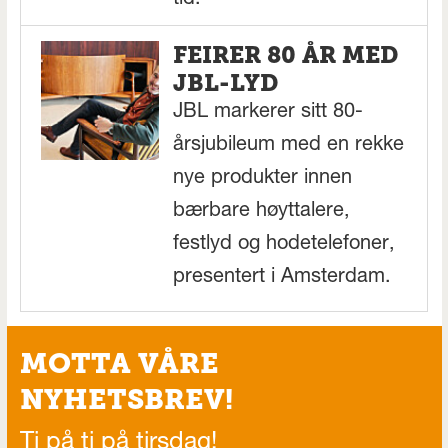
FEIRER 80 ÅR MED
JBL-LYD
JBL markerer sitt 80-
årsjubileum med en rekke
nye produkter innen
bærbare høyttalere,
festlyd og hodetelefoner,
presentert i Amsterdam.
MOTTA VÅRE
NYHETSBREV!
Ti på ti på tirsdag!