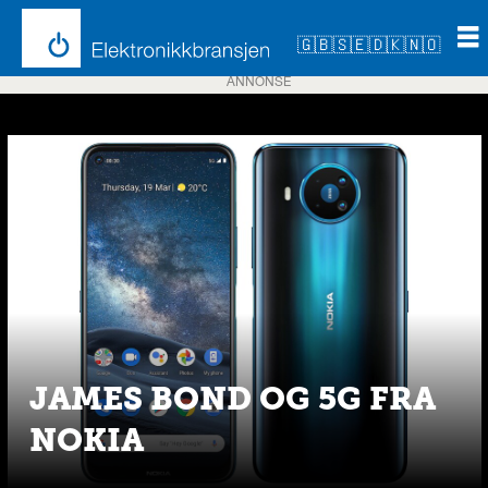
🇬🇧
🇸🇪
🇩🇰
🇳🇴
ANNONSE
Emne:
mwc
2020
JAMES BOND OG 5G FRA
NOKIA