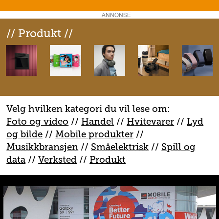
ANNONSE
// Produkt //
Velg hvilken kategori du vil lese om:
Foto og video
//
Handel
//
H
vitevarer
//
Lyd
og bilde
//
Mobile produkter
//
M
usikkbransjen
//
S
måelektrisk
//
S
pill og
data
//
V
erksted
//
Produkt