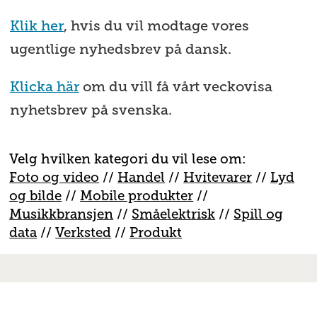
Klik her
, hvis du vil modtage vores
ugentlige nyhedsbrev på dansk.
Klicka här
om du vill få vårt veckovisa
nyhetsbrev på svenska.
Velg hvilken kategori du vil lese om:
Foto og video
//
Handel
//
H
vitevarer
//
Lyd
og bilde
//
Mobile produkter
//
M
usikkbransjen
//
S
måelektrisk
//
S
pill og
data
//
V
erksted
//
Produkt