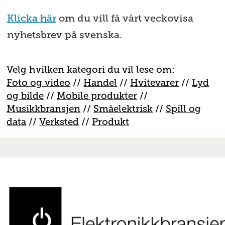
Klicka här
om du vill få vårt veckovisa
nyhetsbrev på svenska.
Velg hvilken kategori du vil lese om:
Foto og video
//
Handel
//
H
vitevarer
//
Lyd
og bilde
//
Mobile produkter
//
M
usikkbransjen
//
S
måelektrisk
//
S
pill og
data
//
V
erksted
//
Produkt