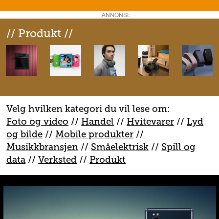
ANNONSE
// Produkt //
Velg hvilken kategori du vil lese om:
Foto og video
//
Handel
//
H
vitevarer
//
Lyd
og bilde
//
Mobile produkter
//
M
usikkbransjen
//
S
måelektrisk
//
S
pill og
data
//
V
erksted
//
Produkt