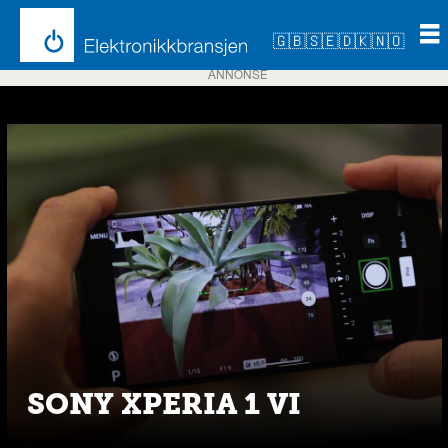
🇬🇧
🇸🇪
🇩🇰
🇳🇴
ANNONSE
Emne:
xperia
SONY XPERIA 1 VI