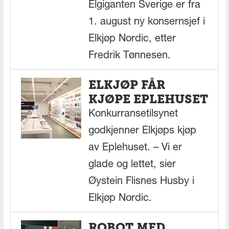
Elgiganten Sverige er fra
1. august ny konsernsjef i
Elkjøp Nordic, etter
Fredrik Tønnesen.
ELKJØP FÅR
KJØPE EPLEHUSET
Konkurransetilsynet
godkjenner Elkjøps kjøp
av Eplehuset. – Vi er
glade og lettet, sier
Øystein Flisnes Husby i
Elkjøp Nordic.
ROBOT MED