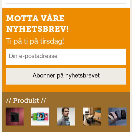
MOTTA VÅRE
NYHETSBREV!
Ti på ti på tirsdag!
// Produkt //