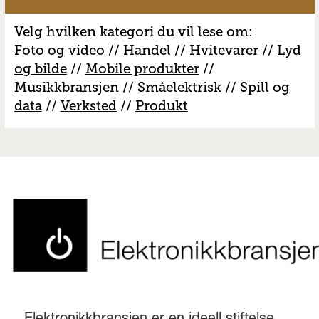
Velg hvilken kategori du vil lese om:
Foto og video
//
Handel
//
H
vitevarer
//
Lyd
og bilde
//
Mobile produkter
//
M
usikkbransjen
//
S
måelektrisk
//
S
pill og
data
//
V
erksted
//
Produkt