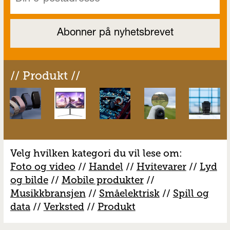
// Produkt //
Velg hvilken kategori du vil lese om:
Foto og video
//
Handel
//
H
vitevarer
//
Lyd
og bilde
//
Mobile produkter
//
M
usikkbransjen
//
S
måelektrisk
//
S
pill og
data
//
V
erksted
//
Produkt