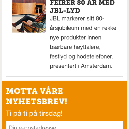
FEIRER 80 ÅR MED
JBL-LYD
JBL markerer sitt 80-
årsjubileum med en rekke
nye produkter innen
bærbare høyttalere,
festlyd og hodetelefoner,
presentert i Amsterdam.
MOTTA VÅRE
NYHETSBREV!
Ti på ti på tirsdag!