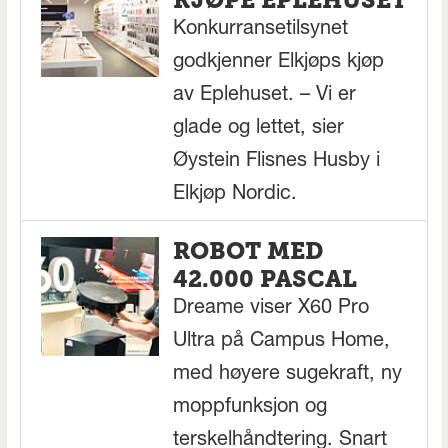
KJØPE EPLEHUSET
Konkurransetilsynet
godkjenner Elkjøps kjøp
av Eplehuset. – Vi er
glade og lettet, sier
Øystein Flisnes Husby i
Elkjøp Nordic.
ROBOT MED
42.000 PASCAL
Dreame viser X60 Pro
Ultra på Campus Home,
med høyere sugekraft, ny
moppfunksjon og
terskelhåndtering. Snart