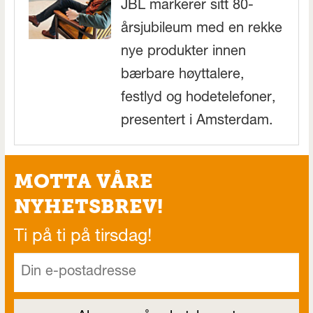
JBL markerer sitt 80-
årsjubileum med en rekke
nye produkter innen
bærbare høyttalere,
festlyd og hodetelefoner,
presentert i Amsterdam.
MOTTA VÅRE
NYHETSBREV!
Ti på ti på tirsdag!