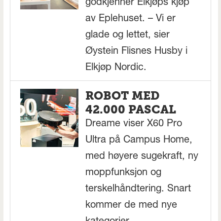
godkjenner Elkjøps kjøp
av Eplehuset. – Vi er
glade og lettet, sier
Øystein Flisnes Husby i
Elkjøp Nordic.
ROBOT MED
42.000 PASCAL
Dreame viser X60 Pro
Ultra på Campus Home,
med høyere sugekraft, ny
moppfunksjon og
terskelhåndtering. Snart
kommer de med nye