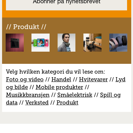
// Produkt //
Velg hvilken kategori du vil lese om:
Foto og video
//
Handel
//
H
vitevarer
//
Lyd
og bilde
//
Mobile produkter
//
M
usikkbransjen
//
S
måelektrisk
//
S
pill og
data
//
V
erksted
//
Produkt