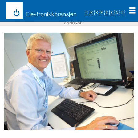
🇬🇧
🇸🇪
🇩🇰
🇳🇴
ANNONSE