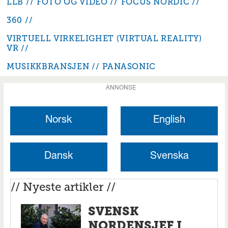
LLB
FOTO OG VIDEO
FOCUS NORDIC
360
VIRTUELL VIRKELIGHET (VIRTUAL REALITY)
VR
MUSIKKBRANSJEN
PANASONIC
ANNONSE
Norsk
English
Dansk
Svenska
// Nyeste artikler //
SVENSK
NORDENSJEF I