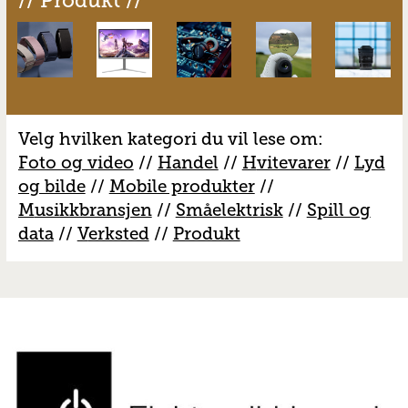
// Produkt //
Velg hvilken kategori du vil lese om:
Foto og video
//
Handel
//
H
vitevarer
//
Lyd
og bilde
//
Mobile produkter
//
M
usikkbransjen
//
S
måelektrisk
//
S
pill og
data
//
V
erksted
//
Produkt