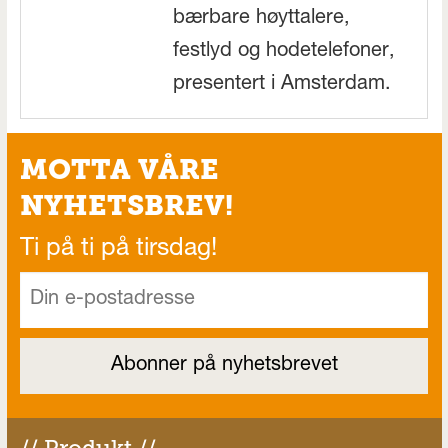
bærbare høyttalere,
festlyd og hodetelefoner,
presentert i Amsterdam.
MOTTA VÅRE
NYHETSBREV!
Ti på ti på tirsdag!