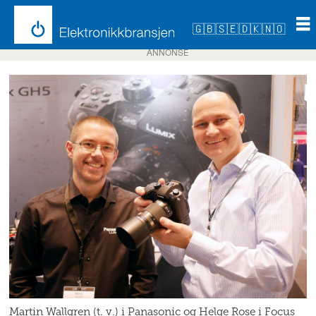
🇬🇧
🇸🇪
🇩🇰
🇳🇴
ANNONSE
Martin Wallgren (t. v.) i Panasonic og Helge Rose i Focus