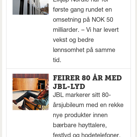
Elkjøp Nordic har for
første gang rundet en
omsetning på NOK 50
milliarder. – Vi har levert
vekst og bedre
lønnsomhet på samme
tid.
FEIRER 80 ÅR MED
JBL-LYD
JBL markerer sitt 80-
årsjubileum med en rekke
nye produkter innen
bærbare høyttalere,
festlyd og hodetelefoner,