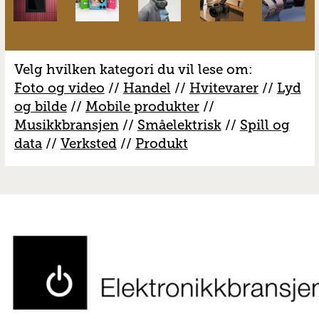
Velg hvilken kategori du vil lese om:
Foto og video
//
Handel
//
H
vitevarer
//
Lyd
og bilde
//
Mobile produkter
//
M
usikkbransjen
//
S
måelektrisk
//
S
pill og
data
//
V
erksted
//
Produkt