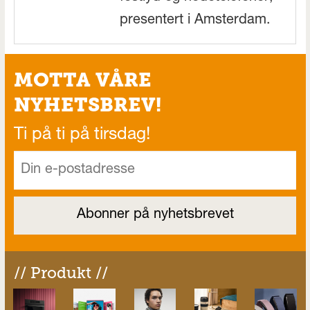
presentert i Amsterdam.
MOTTA VÅRE
NYHETSBREV!
Ti på ti på tirsdag!
// Produkt //