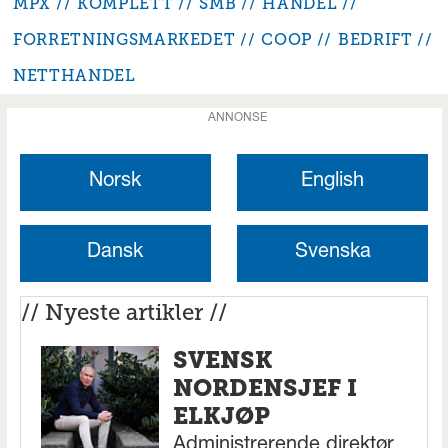
MPX
KOMPLETT
SMB
HANDEL
FORRETNINGSMARKEDET
COOP
BEDRIFT
NETTHANDEL
ANNONSE
Norsk
English
Dansk
Svenska
// Nyeste artikler //
SVENSK
NORDENSJEF I
ELKJØP
Administrerende direktør