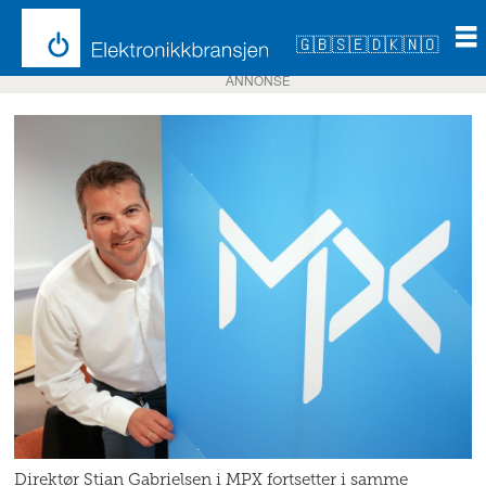
🇬🇧
🇸🇪
🇩🇰
🇳🇴
ANNONSE
Direktør Stian Gabrielsen i MPX fortsetter i samme