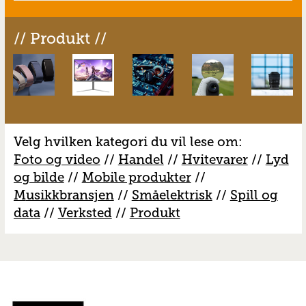
// Produkt //
Velg hvilken kategori du vil lese om:
Foto og video
//
Handel
//
H
vitevarer
//
Lyd
og bilde
//
Mobile produkter
//
M
usikkbransjen
//
S
måelektrisk
//
S
pill og
data
//
V
erksted
//
Produkt