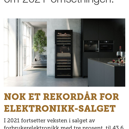
om 2021-omsetningen:
NOK ET REKORDÅR FOR
ELEKTRONIKK-SALGET
I 2021 fortsetter veksten i salget av
forbrukerelektronikk med tre prosent, til 43,6