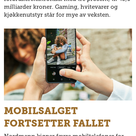
milliarder kroner. Gaming, hvitevarer og
kjøkkenutstyr står for mye av veksten.
MOBILSALGET
FORTSETTER FALLET