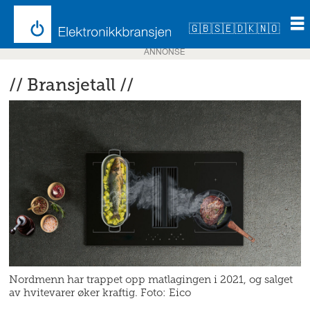
🇬🇧
🇸🇪
🇩🇰
🇳🇴
ANNONSE
// Bransjetall //
Nordmenn har trappet opp matlagingen i 2021, og salget
av hvitevarer øker kraftig. Foto: Eico