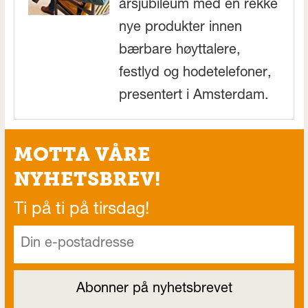
årsjubileum med en rekke
nye produkter innen
bærbare høyttalere,
festlyd og hodetelefoner,
presentert i Amsterdam.
MOTTA VÅRE
NYHETSBREV!
Ti på ti på tirsdag!