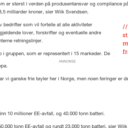
om er størst i verden på produsentansvar og compliance på
5 milliarder kroner, sier Wiik Svendsen.
drifter som vil fortelle at alle aktiviteter
ldende lover, forskrifter og eventuelle andre
s
erne retningslinjer.
m
fr
p i gruppen, som er representert i 15 markeder. De
ANNONSE
opa.
har vi ganske frie tøyler her i Norge, men noen føringer er d
nn 10 millioner EE-avfall, og 40.000 tonn batteri.
50.000 tonn EE-avfall og rundt 23.000 tonn batteri, sier Wii