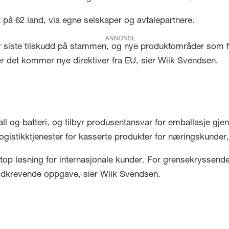
på 62 land, via egne selskaper og avtalepartnere.
ANNONSE
r siste tilskudd på stammen, og nye produktområder som fo
er det kommer nye direktiver fra EU, sier Wiik Svendsen.
all og batteri, og tilbyr produsentansvar for emballasje g
 logistikktjenester for kasserte produkter for næringskunde
-stop løsning for internasjonale kunder. For grensekryssen
idkrevende oppgave, sier Wiik Svendsen.