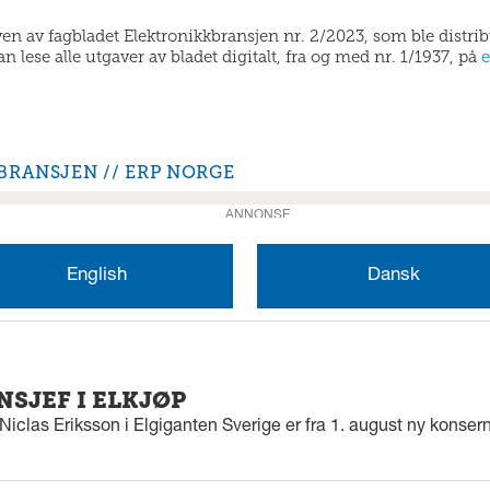
aven av fagbladet Elektronikkbransjen nr. 2/2023, som ble distri
 lese alle utgaver av bladet digitalt, fra og med nr. 1/1937, på
e
BRANSJEN
ERP NORGE
ANNONSE
English
Dansk
SJEF I ELKJØP
iclas Eriksson i Elgiganten Sverige er fra 1. august ny konserns