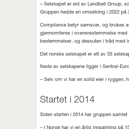
– Selskapet er eid av Landbell Group, s
Gruppen hadde en omsetning i 2022 på 3,
Compliance betyr samsvar, og brukes av be
gjennomføres i overensstemmelse med gje
bestemmelser, og dessuten i tråd med int
Det norske selskapet er ett av 33 selska
fleste av selskapene ligger i Sentral-Eur
– Selv om vi har en solid eier i ryggen, 
Startet i 2014
Siden starten i 2014 har gruppen samlet i
– I Norge har vi en årlig innsamling på 1