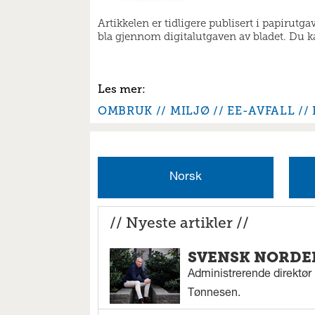
Artikkelen er tidligere publisert i papirutg
bla gjennom digitalutgaven av bladet. Du kan
OMBRUK
MILJØ
EE-AVFALL
Norsk
// Nyeste artikler //
SVENSK NORDEN
Administrerende direktør N
Tønnesen.