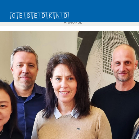
🇬🇧
🇸🇪
🇩🇰
🇳🇴
ANNONSE