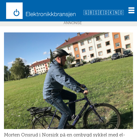
🇬🇧
🇸🇪
🇩🇰
🇳🇴
ANNONSE
Morten Onsrud i Norsirk på en ombygd sykkel med el-