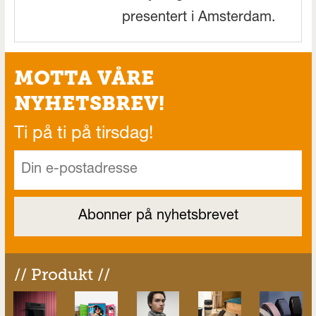
presentert i Amsterdam.
MOTTA VÅRE
NYHETSBREV!
Ti på ti på tirsdag!
// Produkt //