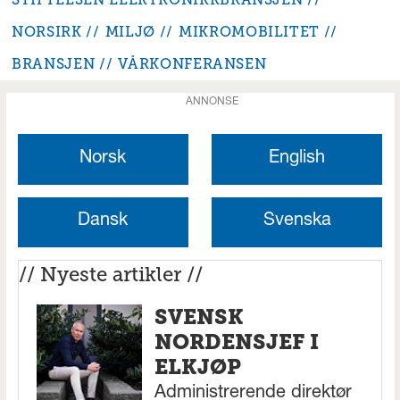
NORSIRK
MILJØ
MIKROMOBILITET
BRANSJEN
VÅRKONFERANSEN
ANNONSE
Norsk
English
Dansk
Svenska
// Nyeste artikler //
SVENSK
NORDENSJEF I
ELKJØP
Administrerende direktør