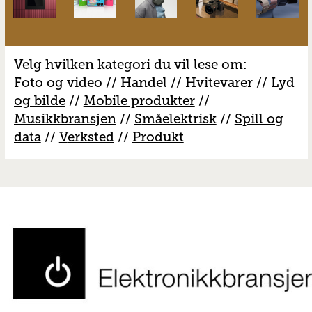
Velg hvilken kategori du vil lese om:
Foto og video
//
Handel
//
H
vitevarer
//
Lyd
og bilde
//
Mobile produkter
//
M
usikkbransjen
//
S
måelektrisk
//
S
pill og
data
//
V
erksted
//
Produkt