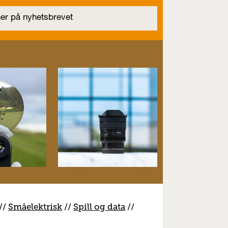
//
S
måelektrisk
//
S
pill og data
//