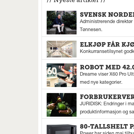
SVENSK NORDEN
Administrerende direktør N
Tønnesen.
ELKJØP FÅR KJ
Konkurransetilsynet godkj
ROBOT MED 42.
Dreame viser X60 Pro Ul
med nye kategorier.
FORBRUKERVERN
JURIDISK: Endringer i mar
produktinformasjon og sal
80-TALLSHELT 