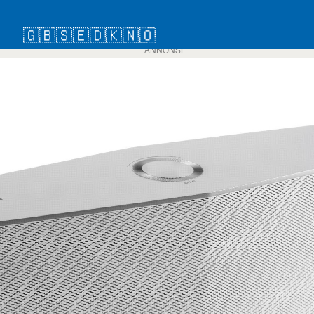
🇬🇧
🇸🇪
🇩🇰
🇳🇴
ANNONSE