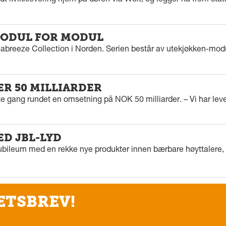
dt kvikklevering hjem på døren via Wolt, og legger nå frem stat
ODUL FOR MODUL
eabreeze Collection i Norden. Serien består av utekjøkken-modu
ER 50 MILLIARDER
rste gang rundet en omsetning på NOK 50 milliarder. – Vi har l
ED JBL-LYD
ubileum med en rekke nye produkter innen bærbare høyttalere, f
ETSBREV!