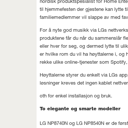
nordisk produktspesialist for Home Enter
til hjemmefesten der gjestene kan lytte t
familiemedlemmer vil slappe av med fav
For å nyte god musikk via LGs nettverks
produktene får du når du sammenslår fl
eller hver for seg, og dermed lytte til ul
er hvilke rom du vil ha høyttalerne i, og 
rekke ulike online-tjenester som Spotify, 
Høyttalerne styrer du enkelt via LGs app,
løsninger kreves det ingen kablet nettv
oth for enkel installasjon og bruk.
To elegante og smarte modeller
LG NP8740N og LG NP8540N er de første