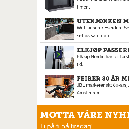
Power har siden mai tilbu
timen.
UTEKJØKKEN M
Witt lanserer Everdure S
settes sammen.
ELKJØP PASSER
Elkjøp Nordic har for fø
tid.
FEIRER 80 ÅR M
JBL markerer sitt 80-årsj
Amsterdam.
MOTTA VÅRE NYH
Ti på ti på tirsdag!