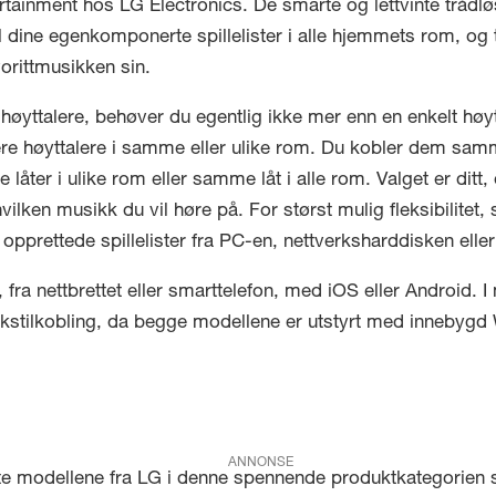
tainment hos LG Electronics. De smarte og lettvinte trådlø
il dine egenkomponerte spillelister i alle hjemmets rom, og 
orittmusikken sin.
høyttalere, behøver du egentlig ikke mer enn en enkelt høy
ere høyttalere i samme eller ulike rom. Du kobler dem sa
ike låter i ulike rom eller samme låt i alle rom. Valget er d
hvilken musikk du vil høre på. For størst mulig fleksibilitet,
opprettede spillelister fra PC-en, nettverksharddisken eller 
 fra nettbrettet eller smarttelefon, med iOS eller Android. I
erkstilkobling, da begge modellene er utstyrt med innebygd
ANNONSE
 modellene fra LG i denne spennende produktkategorien 