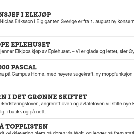
SJEF I ELKJØP
iclas Eriksson i Elgiganten Sverige er fra 1. august ny konserns
ØPE EPLEHUSET
enner Elkjøps kjøp av Eplehuset. – Vi er glade og lettet, sier Ø
000 PASCAL
tra på Campus Home, med høyere sugekraft, ny moppfunksjon 
 I DET GRØNNE SKIFTET
kedsføringsloven, angrerettloven og avtaleloven vil stille nye k
g, i butikk og på nett.
PÅ TOPPLISTEN