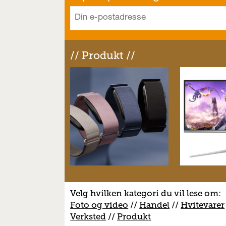
// Produkt //
Velg hvilken kategori du vil lese om:
Foto og video
//
Handel
//
H
vitevarer
V
erksted
//
Produkt