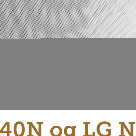
40N og LG 