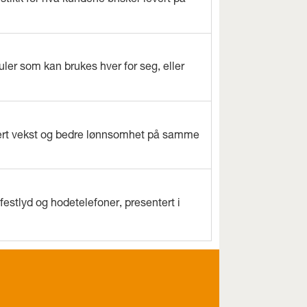
istikk for hva kundene ønsker levert på
ler som kan brukes hver for seg, eller
evert vekst og bedre lønnsomhet på samme
estlyd og hodetelefoner, presentert i