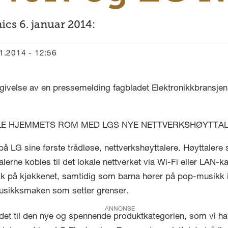
ics 6. januar 2014:
01.2014 - 12:56
givelse av en pressemelding fagbladet Elektronikkbransjen 
ALLE HJEMMETS ROM MED LGS NYE NETTVERKSHØYTTA
å LG sine første trådløse, nettverkshøyttalere. Høyttaler
lerne kobles til det lokale nettverket via Wi-Fi eller LAN-ka
sikk på kjøkkenet, samtidig som barna hører på pop-musikk
sikksmaken som setter grenser.
ANNONSE
uddet til den nye og spennende produktkategorien, som vi har