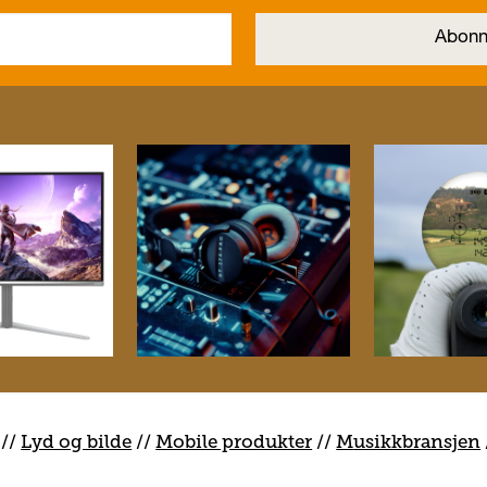
//
Lyd og bilde
//
Mobile produkter
//
M
usikkbransjen