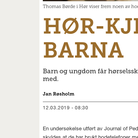
Thomas Børde i Hør viser frem noen av hod
HØR-KJE
BARNA
Barn og ungdom får hørselsska
med.
Jan
Røsholm
12.03.2019 - 08:30
En undersøkelse utført av Journal of Pedi
skyldes at de har brukt hodetelefoner m