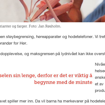
arianter og farger. Foto: Jan Røsholm.
nnen støybegrensing, høreapparater og hodetelefoner. Vi tr
erandør for Hør.
 lydopplevelse, og maksgrensen på lydnivået kan ikke overst
Nivåe
helse
len sin lenge, derfor er det er viktig å
ønske
begynne med de minste
et av
produ
ravet spiller mer inn. Da vil barna ha merkevarer på hodetel