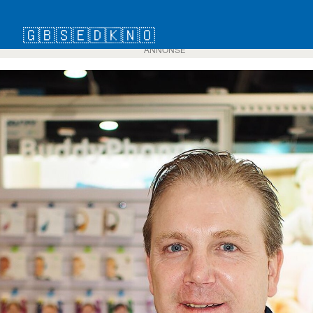
🇬🇧
🇸🇪
🇩🇰
🇳🇴
ANNONSE