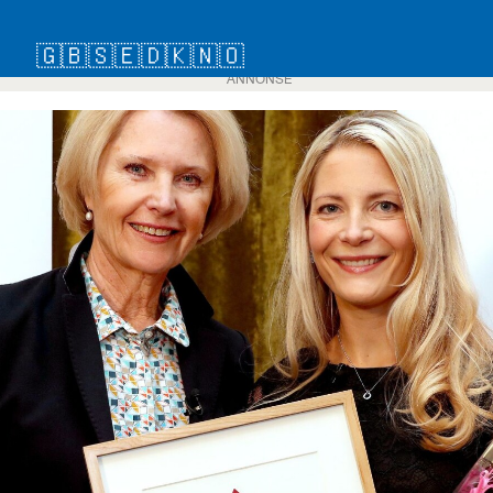
🇬🇧
🇸🇪
🇩🇰
🇳🇴
ANNONSE