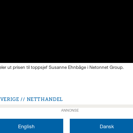
ler ut prisen til toppsjef Susanne Ehnbåge i Netonnet Group.
SVERIGE
NETTHANDEL
ANNONSE
English
Dansk