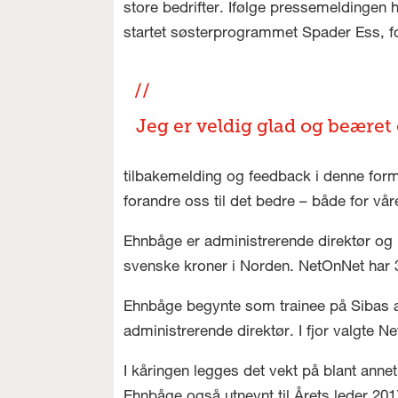
store bedrifter. Ifølge pressemeldingen 
startet søsterprogrammet Spader Ess, for
Jeg er veldig glad og beæret
tilbakemelding og feedback i denne formen
forandre oss til det bedre – både for vå
Ehnbåge er administrerende direktør og k
svenske kroner i Norden. NetOnNet har 30
Ehnbåge begynte som trainee på Sibas avd
administrerende direktør. I fjor valgt
I kåringen legges det vekt på blant annet
Ehnbåge også utnevnt til Årets leder 20