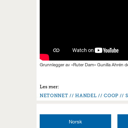
Grunnlegger av «Ruter Dam» Gunilla Ahrén de
NETONNET
HANDEL
COOP
Norsk