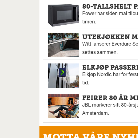
80-TALLSHELT 
Power har siden mai tilbu
timen.
UTEKJØKKEN M
Witt lanserer Everdure S
settes sammen.
ELKJØP PASSER
Elkjøp Nordic har for fø
tid.
FEIRER 80 ÅR M
JBL markerer sitt 80-årsj
Amsterdam.
MOTTA VÅRE NYH