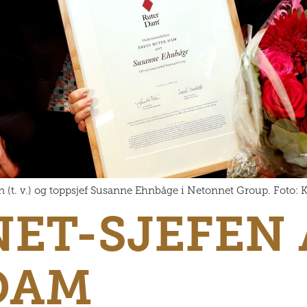
(t. v.) og toppsjef Susanne Ehnbåge i Netonnet Group. Foto: 
ET-SJEFEN 
DAM