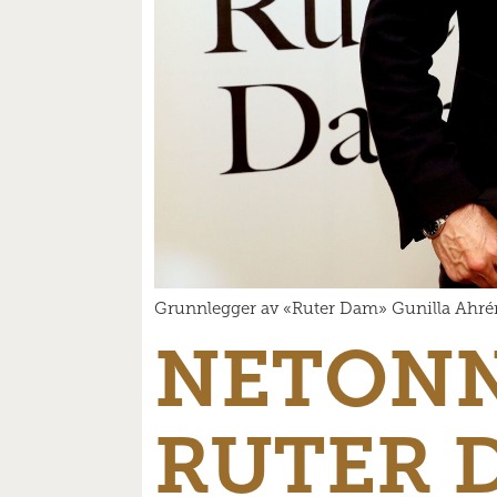
Grunnlegger av «Ruter Dam» Gunilla Ahrén 
NETONN
RUTER 