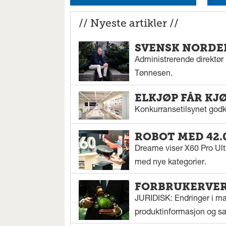
// Nyeste artikler //
SVENSK NORDEN
Administrerende direktør N
Tønnesen.
ELKJØP FÅR KJ
Konkurransetilsynet godkj
ROBOT MED 42.
Dreame viser X60 Pro Ul
med nye kategorier.
FORBRUKERVERN
JURIDISK: Endringer i mar
produktinformasjon og sal