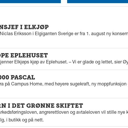
SJEF I ELKJØP
iclas Eriksson i Elgiganten Sverige er fra 1. august ny konserns
ØPE EPLEHUSET
enner Elkjøps kjøp av Eplehuset. – Vi er glade og lettet, sier Ø
000 PASCAL
tra på Campus Home, med høyere sugekraft, ny moppfunksjon 
 I DET GRØNNE SKIFTET
kedsføringsloven, angrerettloven og avtaleloven vil stille nye k
g, i butikk og på nett.