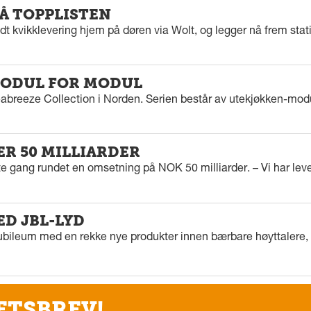
PÅ TOPPLISTEN
dt kvikklevering hjem på døren via Wolt, og legger nå frem stat
ODUL FOR MODUL
eabreeze Collection i Norden. Serien består av utekjøkken-modu
ER 50 MILLIARDER
rste gang rundet en omsetning på NOK 50 milliarder. – Vi har l
ED JBL-LYD
ubileum med en rekke nye produkter innen bærbare høyttalere, f
ETSBREV!