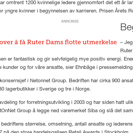
har omtrent 1200 kvinnelige ledere gjennomført det ett år 
 yngre kvinner i begynnelsen av karrieren. Prisen Årets Ru
ANNONSE
Beg
 over å få Ruter Dams flotte utmerkelse
– Jeg
Ruter
 er fantastisk og gir selvfølgelig mye positiv energi. Energi
re kunder og for våre ansatte, sier Ehnbåge i pressemelding
onsernsjef i Netonnet Group. Bedriften har cirka 900 ansat
 lagerbutikker i Sverige og tre i Norge.
eling for forretningsutvikling i 2003 og har siden hatt ulik
e NetOnNet Group å legge ned varemerket Siba og slå det 
 bedriftens størrelse, omsetning, antall ansatte og lederens
17 på den store handelsgallaen Retail Awards i Stockholm.