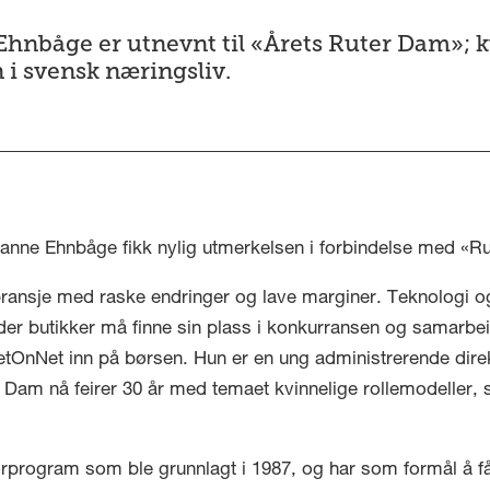
hnbåge er utnevnt til «Årets Ruter Dam»; 
n i svensk næringsliv.
anne Ehnbåge fikk nylig utmerkelsen i forbindelse med «R
ransje med raske endringer og lave marginer. Teknologi og
der butikker må finne sin plass i konkurransen og samarb
etOnNet inn på børsen. Hun er en ung administrerende direk
Dam nå feirer 30 år med temaet kvinnelige rollemodeller, s
rprogram som ble grunnlagt i 1987, og har som formål å få f