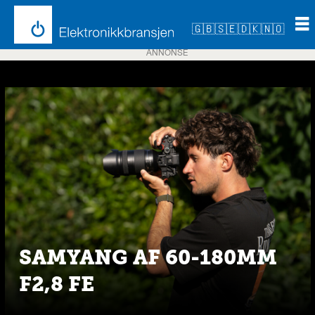
🇬🇧
🇸🇪
🇩🇰
🇳🇴
ANNONSE
Emne:
samyang
SAMYANG AF 60-180MM
F2,8 FE