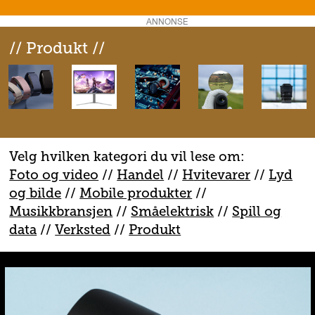
ANNONSE
// Produkt //
Velg hvilken kategori du vil lese om:
Foto og video
//
Handel
//
H
vitevarer
//
Lyd
og bilde
//
Mobile produkter
//
M
usikkbransjen
//
S
måelektrisk
//
S
pill og
data
//
V
erksted
//
Produkt