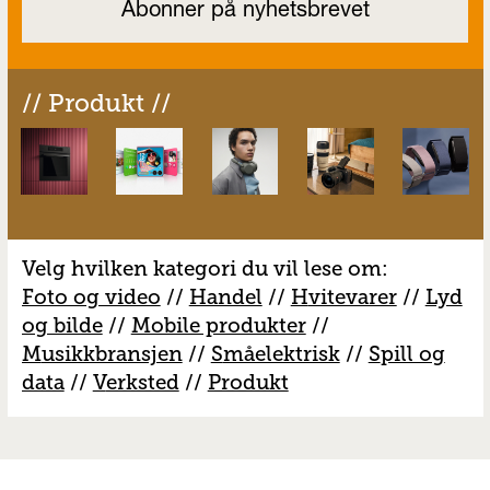
// Produkt //
Velg hvilken kategori du vil lese om:
Foto og video
//
Handel
//
H
vitevarer
//
Lyd
og bilde
//
Mobile produkter
//
M
usikkbransjen
//
S
måelektrisk
//
S
pill og
data
//
V
erksted
//
Produkt