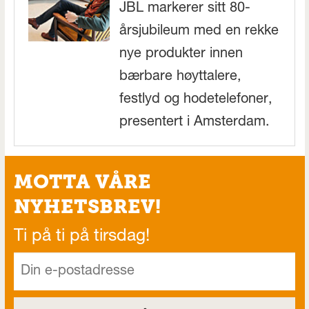
JBL markerer sitt 80-
årsjubileum med en rekke
nye produkter innen
bærbare høyttalere,
festlyd og hodetelefoner,
presentert i Amsterdam.
MOTTA VÅRE
NYHETSBREV!
Ti på ti på tirsdag!