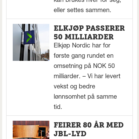
kan brukes hver for seg,
eller settes sammen.
ELKJØP PASSERER
50 MILLIARDER
Elkjøp Nordic har for
første gang rundet en
omsetning på NOK 50
milliarder. – Vi har levert
vekst og bedre
lønnsomhet på samme
tid.
FEIRER 80 ÅR MED
JBL-LYD