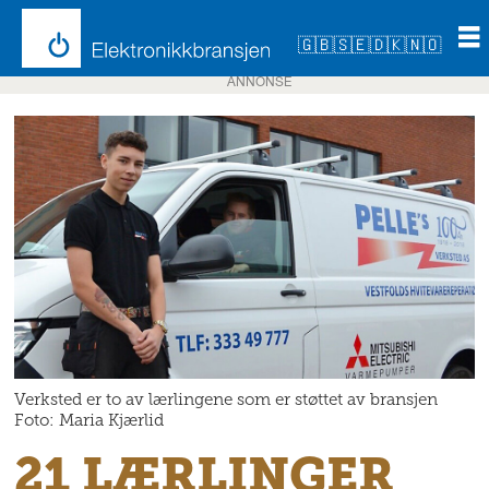
🇬🇧
🇸🇪
🇩🇰
🇳🇴
ANNONSE
Verksted er to av lærlingene som er støttet av bransjen
Foto: Maria Kjærlid
21 LÆRLINGER