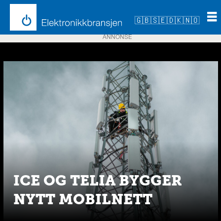
🇬🇧
🇸🇪
🇩🇰
🇳🇴
ANNONSE
Emne:
ice
ICE OG TELIA BYGGER
NYTT MOBILNETT