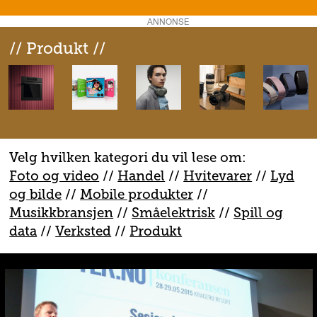
ANNONSE
// Produkt //
Velg hvilken kategori du vil lese om:
Foto og video
//
Handel
//
H
vitevarer
//
Lyd
og bilde
//
Mobile produkter
//
M
usikkbransjen
//
S
måelektrisk
//
S
pill og
data
//
V
erksted
//
Produkt