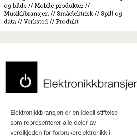
og bilde
//
Mobile produkter
//
M
usikkbransjen
//
S
måelektrisk
//
S
pill og
data
//
V
erksted
//
Produkt
Elektronikkbransjen er en ideell stiftelse
som representerer alle deler av
verdikjeden for forbrukerelektronikk i