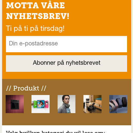
MOTTA VÅRE
NYHETSBREV!
Ti på ti på tirsdag!
// Produkt //