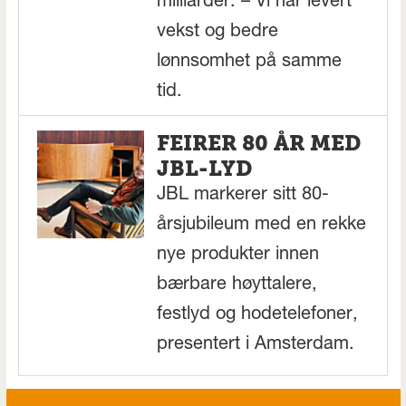
milliarder. – Vi har levert
vekst og bedre
lønnsomhet på samme
tid.
FEIRER 80 ÅR MED
JBL-LYD
JBL markerer sitt 80-
årsjubileum med en rekke
nye produkter innen
bærbare høyttalere,
festlyd og hodetelefoner,
presentert i Amsterdam.