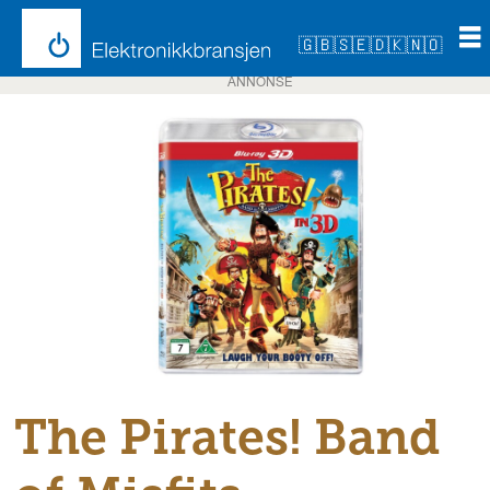
🇬🇧
🇸🇪
🇩🇰
🇳🇴
ANNONSE
The Pirates! Band