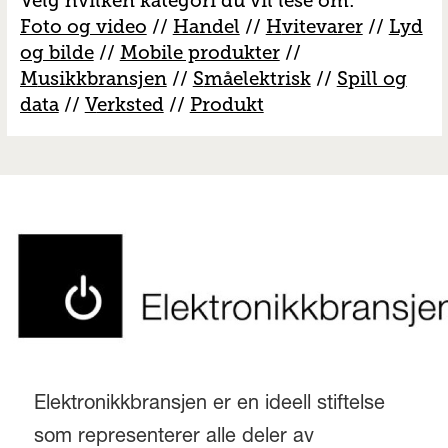
Velg hvilken kategori du vil lese om:
Foto og video
//
Handel
//
H
vitevarer
//
Lyd
og bilde
//
Mobile produkter
//
M
usikkbransjen
//
S
måelektrisk
//
S
pill og
data
//
V
erksted
//
Produkt
Elektronikkbransjen er en ideell stiftelse
som representerer alle deler av