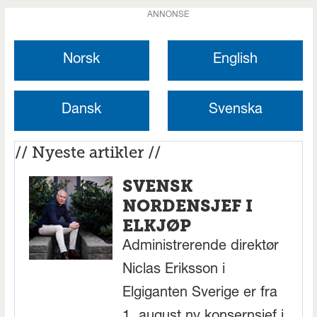
ANNONSE
Norsk
English
Dansk
Svenska
// Nyeste artikler //
SVENSK
NORDENSJEF I
ELKJØP
Administrerende direktør
Niclas Eriksson i
Elgiganten Sverige er fra
1. august ny konsernsjef i