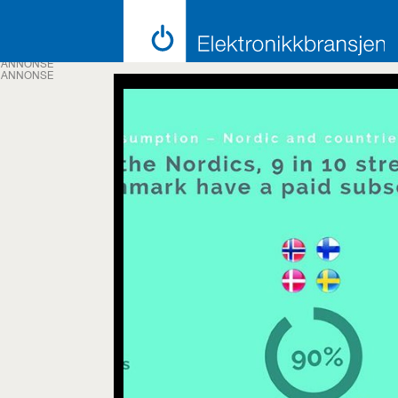
ANNONSE
ANNONSE
Emne:
film