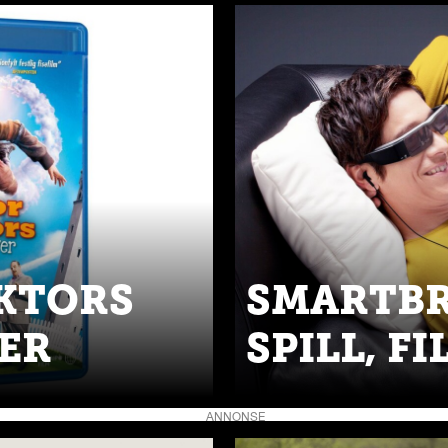
KTORS
SMARTBR
ER
SPILL, F
ANNONSE