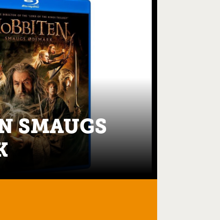
N SMAUGS
K