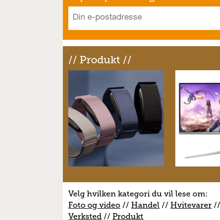
// Produkt //
Velg hvilken kategori du vil lese om:
Foto og video
//
Handel
//
H
vitevarer
/
V
erksted
//
Produkt