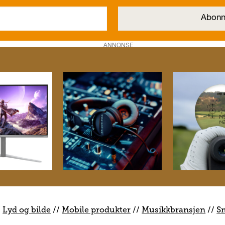
ANNONSE
/
Lyd og bilde
//
Mobile produkter
//
M
usikkbransjen
//
S