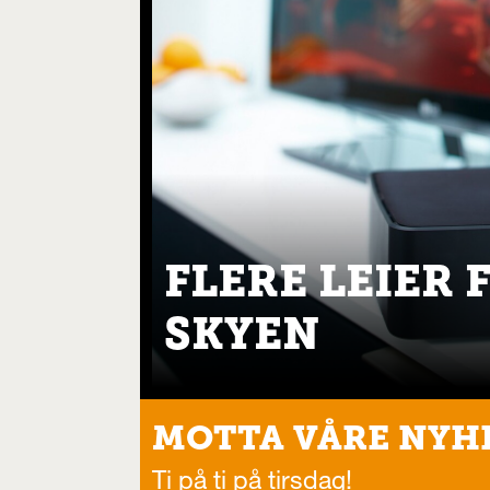
FLERE LEIER 
SKYEN
MOTTA VÅRE NYH
Ti på ti på tirsdag!