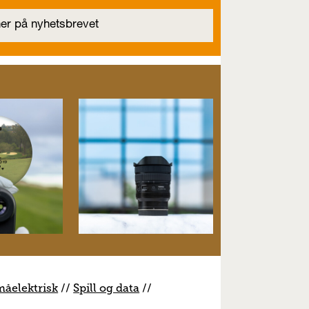
måelektrisk
//
S
pill og data
//