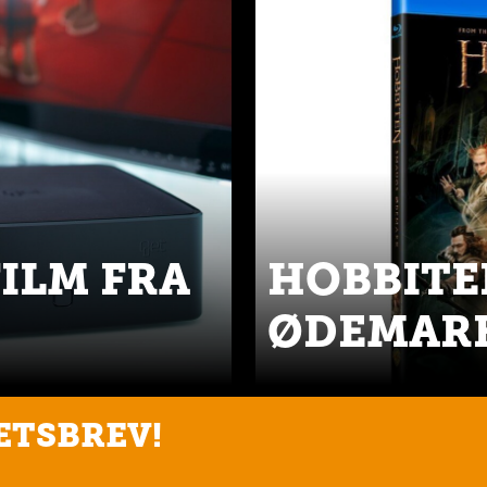
FILM FRA
HOBBITE
ØDEMAR
ETSBREV!