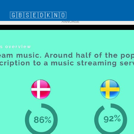
🇬🇧
🇸🇪
🇩🇰
🇳🇴
ANNONSE