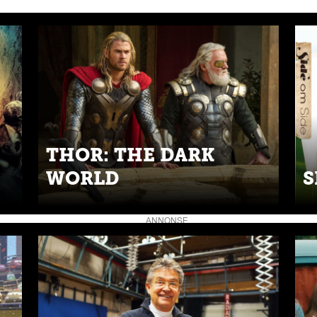
THOR: THE DARK
WORLD
S
ANNONSE