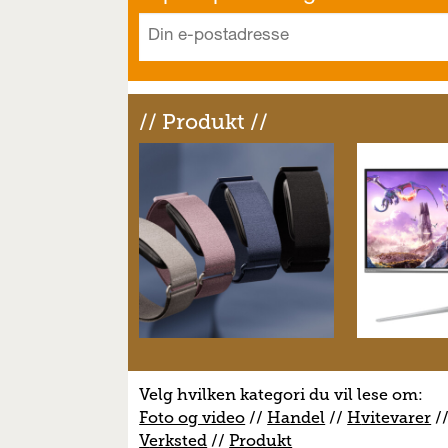
// Produkt //
Velg hvilken kategori du vil lese om:
Foto og video
//
Handel
//
H
vitevarer
/
V
erksted
//
Produkt