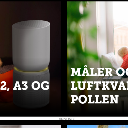
MÅLER O
2, A3 OG
LUFTKVA
POLLEN
ANNONSE