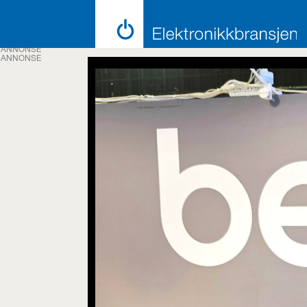
ANNONSE
ANNONSE
Emne:
inneklima