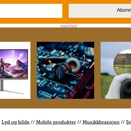
ANNONSE
/
Lyd og bilde
//
Mobile produkter
//
M
usikkbransjen
//
S