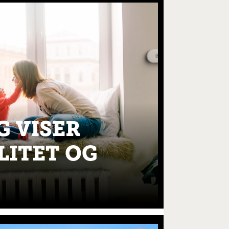
G VISER
LITET OG