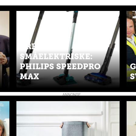
ÅRETS
SMÅELEKTRISKE:
PHILIPS SPEEDPRO
G
MAX
S
ANNONSE