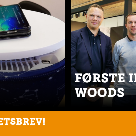
FØRSTE I
WOODS
ETSBREV!