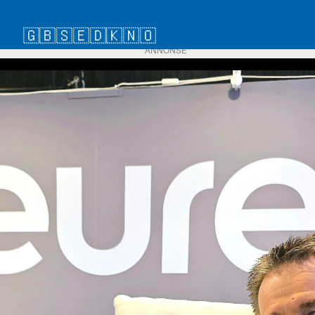
🇬🇧
🇸🇪
🇩🇰
🇳🇴
ANNONSE