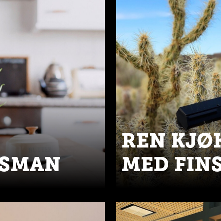
REN KJØ
ASMAN
MED FIN