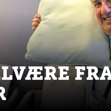
ELVÆRE FR
R