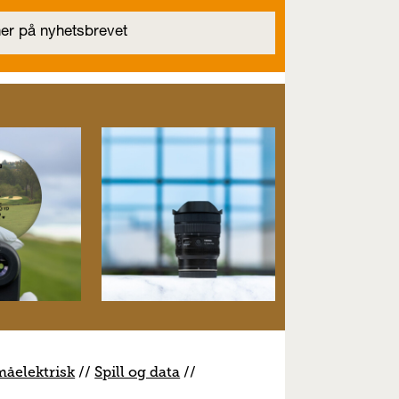
måelektrisk
//
S
pill og data
//