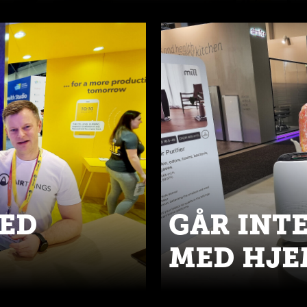
MED
GÅR INT
MED HJ