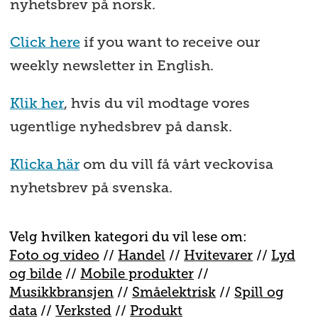
nyhetsbrev på norsk.
Click here
if you want to receive our
weekly newsletter in English.
Klik her
, hvis du vil modtage vores
ugentlige nyhedsbrev på dansk.
Klicka här
om du vill få vårt veckovisa
nyhetsbrev på svenska.
Velg hvilken kategori du vil lese om:
Foto og video
//
Handel
//
H
vitevarer
//
Lyd
og bilde
//
Mobile produkter
//
M
usikkbransjen
//
S
måelektrisk
//
S
pill og
data
//
V
erksted
//
Produkt