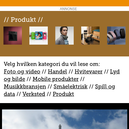
ANNONSE
// Produkt //
Velg hvilken kategori du vil lese om:
Foto og video
//
Handel
//
H
vitevarer
//
Lyd
og bilde
//
Mobile produkter
//
M
usikkbransjen
//
S
måelektrisk
//
S
pill og
data
//
V
erksted
//
Produkt