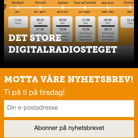
DET STORE
DIGITALRADIOSTEGET
MOTTA VÅRE NYHETSBREV!
Ti på ti på tirsdag!