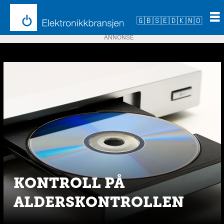
🇬🇧
🇸🇪
🇩🇰
🇳🇴
ANNONSE
Emne:
medietilsynet
KONTROLL PÅ
ALDERSKONTROLLEN