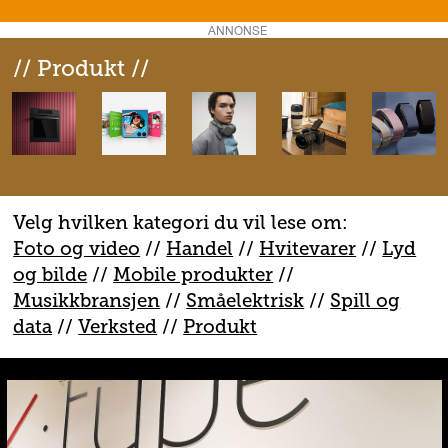
ANNONSE
// Produkt //
Velg hvilken kategori du vil lese om:
Foto og video
//
Handel
//
H
vitevarer
//
Lyd
og bilde
//
Mobile produkter
//
M
usikkbransjen
//
S
måelektrisk
//
S
pill og
data
//
V
erksted
//
Produkt