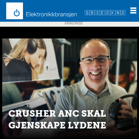
🇬🇧
🇸🇪
🇩🇰
🇳🇴
ANNONSE
Emne:
ifa
2019
CRUSHER ANC SKAL
GJENSKAPE LYDENE