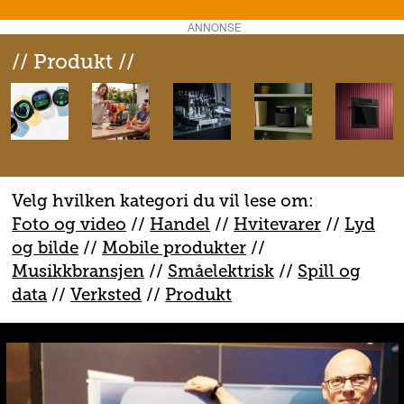
ANNONSE
// Produkt //
Velg hvilken kategori du vil lese om:
Foto og video
//
Handel
//
H
vitevarer
//
Lyd
og bilde
//
Mobile produkter
//
M
usikkbransjen
//
S
måelektrisk
//
S
pill og
data
//
V
erksted
//
Produkt