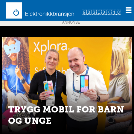
🇬🇧
🇸🇪
🇩🇰
🇳🇴
ANNONSE
Emne:
hmd
global
TRYGG MOBIL FOR BARN
OG UNGE